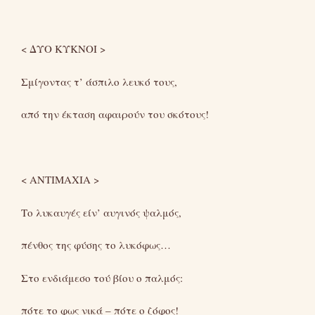
< ΔΥΟ ΚΥΚΝΟΙ >
Σμίγοντας τ’ άσπιλο λευκό τους,
από την έκταση αφαιρούν του σκότους!
< ΑΝΤΙΜΑΧΙΑ >
Το λυκαυγές είν’ αυγινός ψαλμός,
πένθος της φύσης το λυκόφως…
Στο ενδιάμεσο τού βίου ο παλμός:
πότε το φως νικά – πότε ο ζόφος!