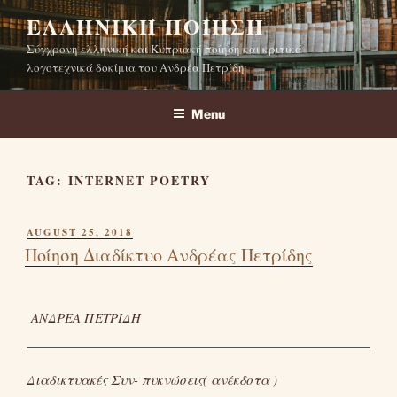
Skip
ΕΛΛΗΝΙΚΉ ΠΟΊΗΣΗ
to
Σύγχρονη ελληνική και Κυπριακή ποίηση και κριτικά
content
λογοτεχνικά δοκίμια του Ανδρέα Πετρίδη
Menu
TAG:
INTERNET POETRY
POSTED
AUGUST 25, 2018
ON
Ποίηση Διαδίκτυο Ανδρέας Πετρίδης
ΑΝΔΡΕΑ ΠΕΤΡΙΔΗ
Διαδικτυακές Συν- πυκνώσεις( ανέκδοτα )