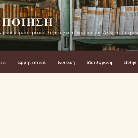
 ΠΟΊΗΣΗ
ή ποίηση και κριτικά λογοτεχνικά δοκίμια του Ανδρέα Πετρίδ
εις
Ερμηνευτικά
Κριτική
Μετάφραση
Ποίησ