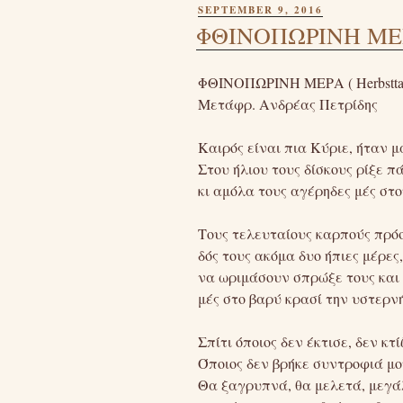
POSTED
SEPTEMBER 9, 2016
ON
ΦΘΙΝΟΠΩΡΙΝΗ ΜΕΡΑ 
ΦΘΙΝΟΠΩΡΙΝΗ ΜΕΡΑ ( Herbsttag 
Μετάφρ. Ανδρέας Πετρίδης
Καιρός είναι πια Κύριε, ήταν μ
Στου ήλιου τους δίσκους ρίξε π
κι αμόλα τους αγέρηδες μές στο
Τους τελευταίους καρπούς πρό
δός τους ακόμα δυο ήπιες μέρες,
να ωριμάσουν σπρώξε τους και
μές στο βαρύ κρασί την υστερν
Σπίτι όποιος δεν έκτισε, δεν κτί
Όποιος δεν βρήκε συντροφιά μ
Θα ξαγρυπνά, θα μελετά, μεγ