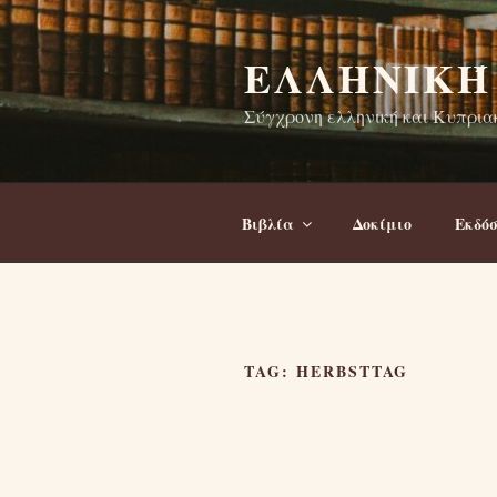
Skip
to
ΕΛΛΗΝΙΚΉ
content
Σύγχρονη ελληνική και Κυπριακ
Βιβλία
Δοκίμιο
Εκδόσ
TAG:
HERBSTTAG