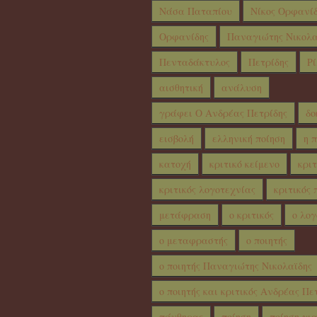
Νάσα Παταπίου
Νίκος Ορφανί
Ορφανίδης
Παναγιώτης Νικολα
Πενταδάκτυλος
Πετρίδης
Ρί
αισθητική
ανάλυση
γράφει Ο Ανδρέας Πετρίδης
δο
εισβολή
ελληνική ποίηση
η 
κατοχή
κριτικό κείμενο
κριτ
κριτικός λογοτεχνίας
κριτικός 
μετάφραση
ο κριτικός
ο λογ
ο μεταφραστής
ο ποιητής
ο ποιητής Παναγιώτης Νικολαϊδης
ο ποιητής και κριτικός Ανδρέας Πε
πάνθηρας
ποίηση
ποίηση γι