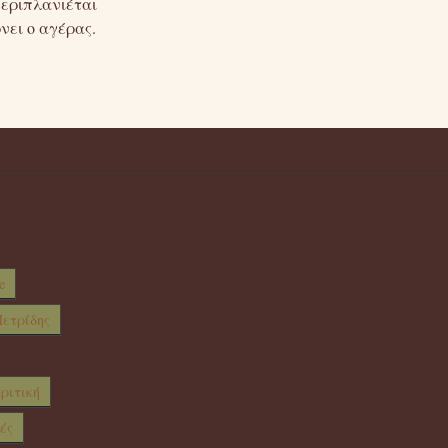
περιπλανιέται
νει ο αγέρας.
e
ετρίδης
ριτική
ές