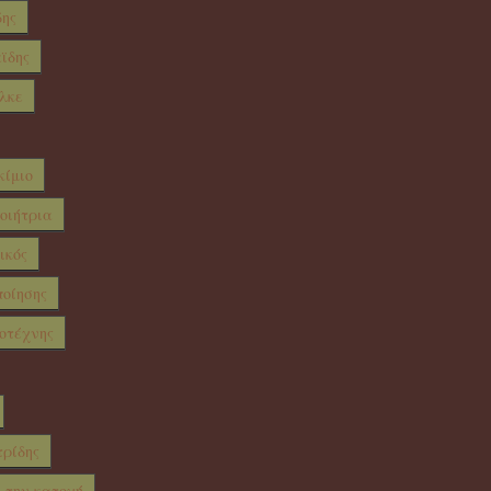
δης
ϊδης
λκε
κίμιο
ποιήτρια
ικός
ποίησης
οτέχνης
τρίδης
α την κατοχή