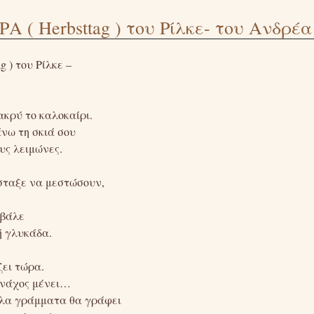
( Herbsttag ) του Ρίλκε- του Ανδρέα
) του Ρίλκε –
ακρύ το καλοκαίρι.
άνω τη σκιά σου
υς λειμώνες.
σταξε να μεστώσουν,
 βάλε
ή γλυκάδα.
ζει τώρα.
ονάχος μένει…
άλα γράμματα θα γράφει