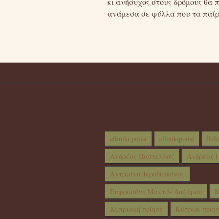
κι ανήσυχος στους δρόμους θα 
ανάμεσα σε φύλλα που τα παίρ
TAGS
elliniki poiisi
ellinikipoiisi
Rilk
Ανδρέας Παστελλάς
Ανδρέας Π
Αντριάνα Ιεροδιακόνου
Ευφροσύνη Μαντά- Λαζάρου
Κ
Κυπριακή ποίηση
Κύπριοι ποιητ