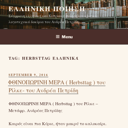
Skip
ΕΛΛΗΝΙΚΉ ΠΟΊΗΣΗ
to
Σύγχρονη ελληνική και Κυπριακή ποίηση και κριτικά
content
λογοτεχνικά δοκίμια του Ανδρέα Πετρίδη
Menu
TAG:
HERBSTTAG ΕΛΛΗΝΙΚΆ
POSTED
SEPTEMBER 9, 2016
ON
ΦΘΙΝΟΠΩΡΙΝΗ ΜΕΡΑ ( Herbsttag ) του
Ρίλκε- του Ανδρέα Πετρίδη
ΦΘΙΝΟΠΩΡΙΝΗ ΜΕΡΑ ( Herbsttag ) του Ρίλκε –
Μετάφρ. Ανδρέας Πετρίδης
Καιρός είναι πια Κύριε, ήταν μακρύ το καλοκαίρι.