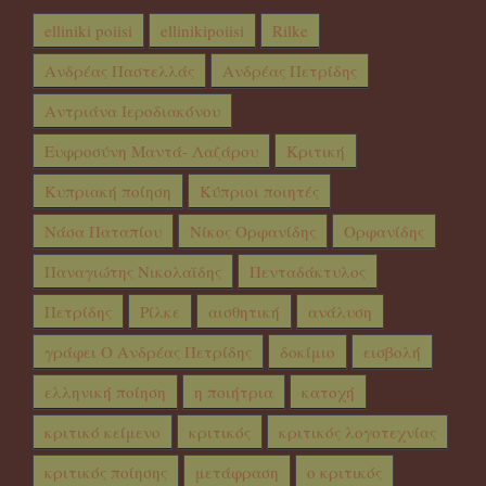
elliniki poiisi
ellinikipoiisi
Rilke
Ανδρέας Παστελλάς
Ανδρέας Πετρίδης
Αντριάνα Ιεροδιακόνου
Ευφροσύνη Μαντά- Λαζάρου
Κριτική
Κυπριακή ποίηση
Κύπριοι ποιητές
Νάσα Παταπίου
Νίκος Ορφανίδης
Ορφανίδης
Παναγιώτης Νικολαϊδης
Πενταδάκτυλος
Πετρίδης
Ρίλκε
αισθητική
ανάλυση
γράφει Ο Ανδρέας Πετρίδης
δοκίμιο
εισβολή
ελληνική ποίηση
η ποιήτρια
κατοχή
κριτικό κείμενο
κριτικός
κριτικός λογοτεχνίας
κριτικός ποίησης
μετάφραση
ο κριτικός