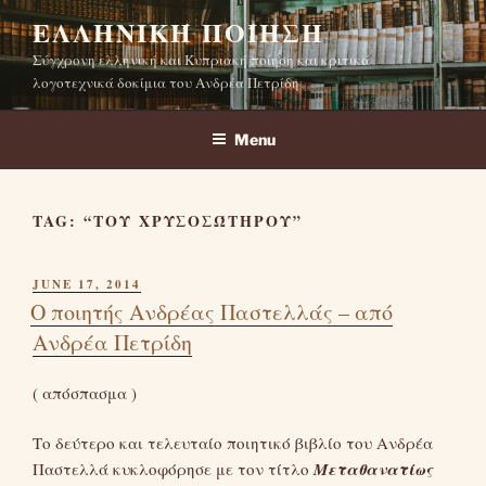
Skip
ΕΛΛΗΝΙΚΉ ΠΟΊΗΣΗ
to
Σύγχρονη ελληνική και Κυπριακή ποίηση και κριτικά
content
λογοτεχνικά δοκίμια του Ανδρέα Πετρίδη
Menu
TAG:
“ΤΟΥ ΧΡΥΣΟΣΏΤΗΡΟΥ”
POSTED
JUNE 17, 2014
ON
Ο ποιητής Ανδρέας Παστελλάς – από
Ανδρέα Πετρίδη
( απόσπασμα )
Το δεύτερο και τελευταίο ποιητικό βιβλίο του Ανδρέα
Παστελλά κυκλοφόρησε με τον τίτλο
Μεταθανατίως