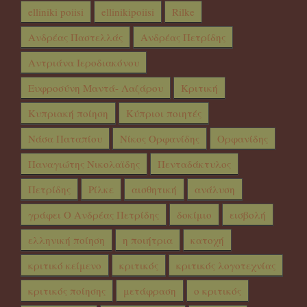
elliniki poiisi
ellinikipoiisi
Rilke
Ανδρέας Παστελλάς
Ανδρέας Πετρίδης
Αντριάνα Ιεροδιακόνου
Ευφροσύνη Μαντά- Λαζάρου
Κριτική
Κυπριακή ποίηση
Κύπριοι ποιητές
Νάσα Παταπίου
Νίκος Ορφανίδης
Ορφανίδης
Παναγιώτης Νικολαϊδης
Πενταδάκτυλος
Πετρίδης
Ρίλκε
αισθητική
ανάλυση
γράφει Ο Ανδρέας Πετρίδης
δοκίμιο
εισβολή
ελληνική ποίηση
η ποιήτρια
κατοχή
κριτικό κείμενο
κριτικός
κριτικός λογοτεχνίας
κριτικός ποίησης
μετάφραση
ο κριτικός