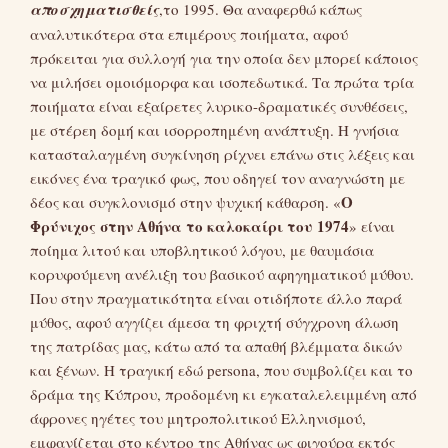
αποσχηματισθείς
,το 1995. Θα αναφερθώ κάπως
αναλυτικότερα στα επιμέρους ποιήματα, αφού
πρόκειται για συλλογή για την οποία δεν μπορεί κάποιος
να μιλήσει ομοιόμορφα και ισοπεδωτικά. Τα πρώτα τρία
ποιήματα είναι εξαίρετες λυρικο-δραματικές συνθέσεις,
με στέρεη δομή και ισορροπημένη ανάπτυξη. Η γνήσια
κατασταλαγμένη συγκίνηση ρίχνει επάνω στις λέξεις και
εικόνες ένα τραγικό φως, που οδηγεί τον αναγνώστη με
Ο
δέος και συγκλονισμό στην ψυχική κάθαρση. «
Φρύνιχος
στην Αθήνα το καλοκαίρι του 1974
» είναι
ποίημα λιτού και υποβλητικού λόγου, με θαυμάσια
κορυφούμενη ανέλιξη του βασικού αφηγηματικού μύθου.
Που στην πραγματικότητα είναι οτιδήποτε άλλο παρά
μύθος, αφού αγγίζει άμεσα τη φριχτή σύγχρονη άλωση
της πατρίδας μας, κάτω από τα απαθή βλέμματα δικών
και ξένων. Η τραγική εδώ persona, που συμβολίζει και το
δράμα της Κύπρου, προδομένη κι εγκαταλελειμμένη από
άφρονες ηγέτες του μητροπολιτικού Ελληνισμού,
εμφανίζεται στο κέντρο της Αθήνας ως φιγούρα εκτός