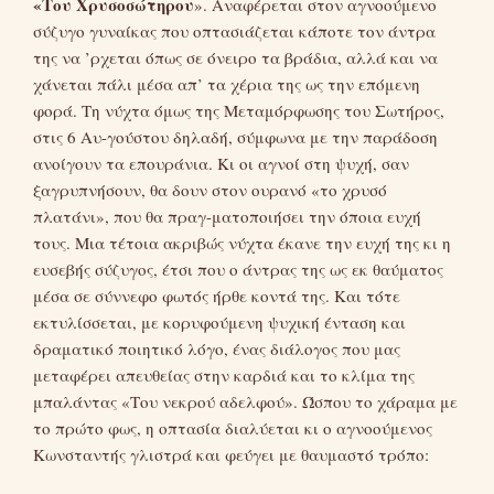
«Του Χρυσοσώτηρου
». Αναφέρεται στον αγνοούμενο
σύζυγο γυναίκας που οπτασιάζεται κάποτε τον άντρα
της να ’ρχεται όπως σε όνειρο τα βράδια, αλλά και να
χάνεται πάλι μέσα απ’ τα χέρια της ως την επόμενη
φορά. Τη νύχτα όμως της Μεταμόρφωσης του Σωτήρος,
στις 6 Αυ-γούστου δηλαδή, σύμφωνα με την παράδοση
ανοίγουν τα επουράνια. Κι οι αγνοί στη ψυχή, σαν
ξαγρυπνήσουν, θα δουν στον ουρανό «το χρυσό
πλατάνι», που θα πραγ-ματοποιήσει την όποια ευχή
τους. Μια τέτοια ακριβώς νύχτα έκανε την ευχή της κι η
ευσεβής σύζυγος, έτσι που ο άντρας της ως εκ θαύματος
μέσα σε σύννεφο φωτός ήρθε κοντά της. Και τότε
εκτυλίσσεται, με κορυφούμενη ψυχική ένταση και
δραματικό ποιητικό λόγο, ένας διάλογος που μας
μεταφέρει απευθείας στην καρδιά και το κλίμα της
μπαλάντας «Του νεκρού αδελφού». Ώσπου το χάραμα με
το πρώτο φως, η οπτασία διαλύεται κι ο αγνοούμενος
Κωνσταντής γλιστρά και φεύγει με θαυμαστό τρόπο: