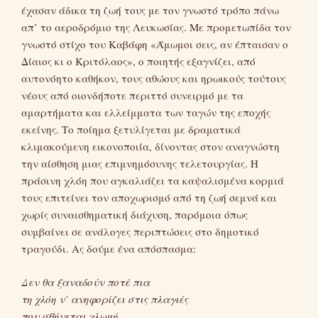
έχασαν άδικα τη ζωή τους με τον γνωστό τρόπο πάνω
απ’ το αεροδρόμιο της Λευκωσίας. Με προμετωπίδα τον
γνωστό στίχο του Καβάφη «Άμωμοι σεις, αν έπταισαν ο
Δίαιος κι ο Κριτόλαος», ο ποιητής εξαγνίζει, από
αυτονόητο καθήκον, τους αθώους και ηρωικούς τούτους
νέους από οιονδήποτε περιττό συνειρμό με τα
αμαρτήματα και ελλείμματα των ταγών της εποχής
εκείνης. Το ποίημα ξετυλίγεται με δραματικά
κλιμακούμενη εικονοποιία, δίνοντας στον αναγνώστη
την αίσθηση μιας επιμνημόσυνης τελετουργίας. Η
πράσινη χλόη που αγκαλιάζει τα καψαλισμένα κορμιά
τους επιτείνει τον αποχωρισμό από τη ζωή σεμνά και
χωρίς συναισθηματική διάχυση, παρόμοια όπως
συμβαίνει σε ανάλογες περιπτώσεις στο δημοτικό
τραγούδι. Ας δούμε ένα απόσπασμα:
Δεν θα ξαναδούν ποτέ πια
τη χλόη ν’ ανηφορίζει στις πλαγιές
που σβήνεται χλωμή