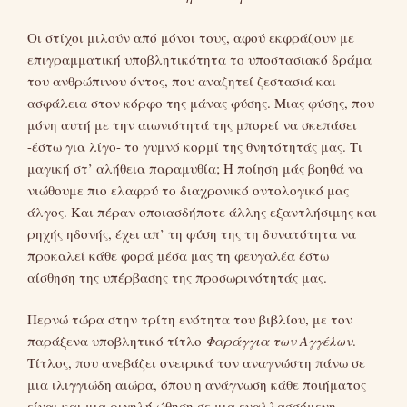
Οι στίχοι μιλούν από μόνοι τους, αφού εκφράζουν με
επιγραμματική υποβλητικότητα το υποστασιακό δράμα
του ανθρώπινου όντος, που αναζητεί ζεστασιά και
ασφάλεια στον κόρφο της μάνας φύσης. Μιας φύσης, που
μόνη αυτή με την αιωνιότητά της μπορεί να σκεπάσει
-έστω για λίγο- το γυμνό κορμί της θνητότητάς μας. Τι
μαγική στ’ αλήθεια παραμυθία; Η ποίηση μάς βοηθά να
νιώθουμε πιο ελαφρύ το διαχρονικό οντολογικό μας
άλγος. Και πέραν οποιασδήποτε άλλης εξαντλήσιμης και
ρηχής ηδονής, έχει απ’ τη φύση της τη δυνατότητα να
προκαλεί κάθε φορά μέσα μας τη φευγαλέα έστω
αίσθηση της υπέρβασης της προσωρινότητάς μας.
Περνώ τώρα στην τρίτη ενότητα του βιβλίου, με τον
παράξενα υποβλητικό τίτλο
Φαράγγια των Αγγέλων
.
Τίτλος, που ανεβάζει ονειρικά τον αναγνώστη πάνω σε
μια ιλιγγιώδη αιώρα, όπου η ανάγνωση κάθε ποιήματος
είναι και μια ριγηλή ώθηση σε μια εναλλασσόμενη