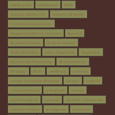
elliniki poiisi
ellinikipoiisi
Rilke
Ανδρέας Παστελλάς
Ανδρέας Πετρίδης
Αντριάνα Ιεροδιακόνου
Ευφροσύνη Μαντά- Λαζάρου
Κριτική
Κυπριακή ποίηση
Κύπριοι ποιητές
Νάσα Παταπίου
Νίκος Ορφανίδης
Ορφανίδης
Παναγιώτης Νικολαϊδης
Πενταδάκτυλος
Πετρίδης
Ρίλκε
αισθητική
ανάλυση
γράφει Ο Ανδρέας Πετρίδης
δοκίμιο
εισβολή
ελληνική ποίηση
η ποιήτρια
κατοχή
κριτικό κείμενο
κριτικός
κριτικός λογοτεχνίας
κριτικός ποίησης
μετάφραση
ο κριτικός