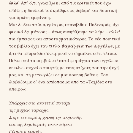
θολό
. Απ’ ό,τι γνωρίζω κι από τις κριτικές που έχω
υπόψη, η δουλειά του κρίθηκε ως σοβαρή και ποιοτική
για πρώτη εμφάνιση.
Μια δωδεκαετία αργότερα, επανήλθε ο Ποδιναράς, όχι
φυσικά δριμύτερος – όπως συνηθίζουμε να λέμε – αλλά
πιο έμπειρος και αποσταγματικότερος. Το νέο ποιητικό
του βιβλίο έχει τον τίτλο
Φαράγγια των Αγγέλων
, με
ό,τι θα μπορούσε συνειρμικά να σημαίνει κάτι τέτοιο.
Πάνω από τα συμβολικά αυτά φαράγγια των αγγέλων
σηκώνει συχνά ο ποιητής με τους στίχους του την ψυχή
μας, και τη μετεωρίζει σε μια άσκηση βάθους. Τον
διαβάζουμε σ’ ένα απόσπασμα από τα «Ταξίδια στο
άπειρο»:
Υπάρχεις στο σκοτεινό ποτάμι
της μύχιας ταραχής.
Στην τεντωμένη χορδή της πλήρωσης
και της λιγοθυμιάς του ονείρου.
Γύρισε ο καιρός.