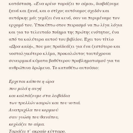
κατάσταση. «
Ένα κρίνο ταράζει το αίμα
», διαβάζουμε
ξανά και ξανά, και ο στίχος αυτόνομος σχεδόν και
αυτάρκης μάς γεμίζει ένα κενό, σαν να περιμέναμε τον
ερχομό του. Υποκύπτω στον πειρασμό να πω λίγα λόγια
και για το τελευταίο ποίημα της πρώτης ενότητας, ένα
από τα καλύτερα αυτού του βιβλίου. Έχει τον τίτλο
«
Ώρα καλή
», που μας προϊδεάζει για ένα ζεστότερο και
νοσταλγικότερο κλίμα, προκαλώντας ταυτόχρονα
συνειρμικά κύματα βαθύτερου προβληματισμού για τα
ανθρώπινα δρώμενα. Το καταθέτω αυτούσιο:
Έρχεται κάποτε η ώρα
που μιλά η αυγή
και καλπάζουμε στα λειβάδια
των τρελλών καιρών και του νοτιά.
Ανατριχίλα του κορμιού
σαν γνώση του θανάτου,
κοχλάζει το αίμα.
Ταράζει τ’ ακραίο κύτταρο.