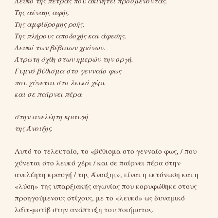
Λευκό της πέτρας που ακινητεί προσμένοντας.
Της αέναης αφής.
Της αμφίδρομης ροής.
Της πλήρους αποδοχής και άφεσης.
Λευκό των βέβαιων χρόνων.
Άτρωτη όχθη στων ημερών την οργή.
Γυμνό βύθισμα στο γενναίο φως
που χύνεται στο λευκό χέρι
και σε παίρνει πέρα
στην ανελέητη κραυγή
της Άνοιξης.
Αυτό το τελευταίο, το «βύθισμα στο γενναίο φως, / που
χύνεται στο λευκό χέρι / και σε παίρνει πέρα στην
ανελέητη κραυγή / της Άνοιξης», είναι η εκτόνωση και η
«λύση» της υπαρξιακής αγωνίας που κορυφώθηκε στους
προηγούμενους στίχους, με το «λευκό» ως δυναμικό
λάϊτ-μοτίβ στην ανάπτυξη του ποιήματος.