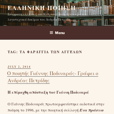
Skip
ΕΛΛΗΝΙΚΉ ΠΟΊΗΣΗ
to
Σύγχρονη ελληνική και Κυπριακή ποίηση και κριτικά
content
λογοτεχνικά δοκίμια του Ανδρέα Πετρίδη
Menu
TAG:
ΤΑ ΦΑΡΆΓΓΙΑ ΤΩΝ ΑΓΓΈΛΩΝ
POSTED
JULY 2, 2014
ON
Ο ποιητής Γιάννης Ποδιναράς- Γράφει ο
Ανδρέας Πετρίδης
Η επίμοχθη απόσταξη του Γιάννη Ποδιναρά
Ο Γιάννης Ποδιναράς πρωτοεμφανίστηκε εκδοτικά στην
ποίηση το 1996, με την ποιητική συλλογή
Ένα πράσινο