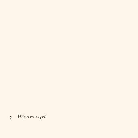
γ. Μές στο νερό