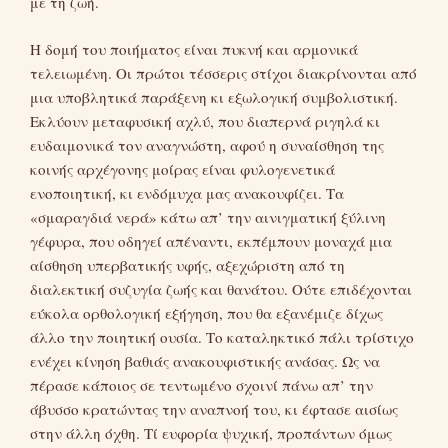
με τη ζωή.
Η δομή του ποιήματος είναι πυκνή και αρμονικά
τελειωμένη. Οι πρώτοι τέσσερις στίχοι διακρίνονται από
μια υποβλητικά παράξενη κι εξωλογική συμβολιστική.
Εκλύουν μεταφυσική αχλύ, που διαπερνά ριγηλά κι
ευδαιμονικά τον αναγνώστη, αφού η συναίσθηση της
κοινής αρχέγονης μοίρας είναι φυλογενετικά
ενοποιητική, κι ενδόμυχα μας ανακουφίζει. Τα
«σμαραγδιά νερά» κάτω απ’ την αινιγματική ξύλινη
γέφυρα, που οδηγεί απέναντι, εκπέμπουν μοναχά μια
αίσθηση υπερβατικής υφής, αξεχώριστη από τη
διαλεκτική συζυγία ζωής και θανάτου. Ούτε επιδέχονται
εύκολα ορθολογική εξήγηση, που θα εξανέμιζε δίχως
άλλο την ποιητική ουσία. Το καταληκτικό πάλι τρίστιχο
ενέχει κίνηση βαθιάς ανακουφιστικής ανάσας. Ως να
πέρασε κάποιος σε τεντωμένο σχοινί πάνω απ’ την
άβυσσο κρατώντας την αναπνοή του, κι έφτασε αισίως
στην άλλη όχθη. Τί ευφορία ψυχική, προπάντων όμως