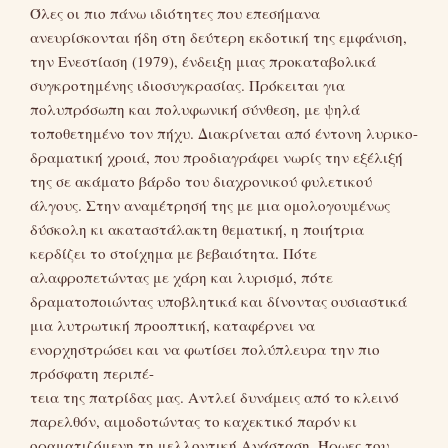
Όλες οι πιο πάνω ιδιότητες που επεσήμανα
ανευρίσκονται ήδη στη δεύτερη εκδοτική της εμφάνιση,
την Ενεστίαση (1979), ένδειξη μιας προκαταβολικά
συγκροτημένης ιδιοσυγκρασίας. Πρόκειται για
πολυπρόσωπη και πολυφωνική σύνθεση, με ψηλά
τοποθετημένο τον πήχυ. Διακρίνεται από έντονη λυρικο-
δραματική χροιά, που προδιαγράφει νωρίς την εξέλιξή
της σε ακάματο βάρδο του διαχρονικού φυλετικού
άλγους. Στην αναμέτρησή της με μια ομολογουμένως
δύσκολη κι ακαταστάλακτη θεματική, η ποιήτρια
κερδίζει το στοίχημα με βεβαιότητα. Πότε
αλαφροπετώντας με χάρη και λυρισμό, πότε
δραματοποιώντας υποβλητικά και δίνοντας ουσιαστικά
μια λυτρωτική προοπτική, καταφέρνει να
ενορχηστρώσει και να φωτίσει πολύπλευρα την πιο
πρόσφατη περιπέ-
τεια της πατρίδας μας. Αντλεί δυνάμεις από το κλεινό
παρελθόν, αιμοδοτώντας το καχεκτικό παρόν κι
οραματιζόμενη τη μελλοντική Ανάσταση. Ήρωες του