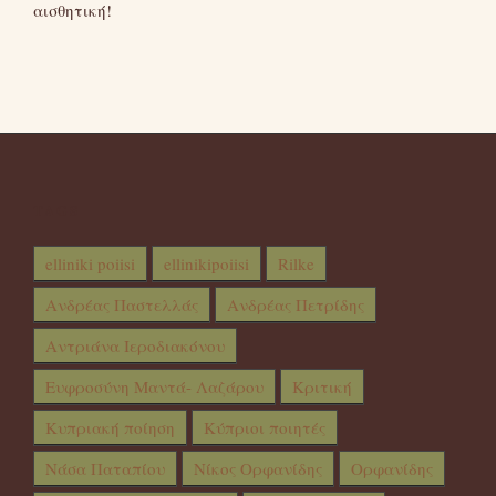
αισθητική!
TAGS
elliniki poiisi
ellinikipoiisi
Rilke
Ανδρέας Παστελλάς
Ανδρέας Πετρίδης
Αντριάνα Ιεροδιακόνου
Ευφροσύνη Μαντά- Λαζάρου
Κριτική
Κυπριακή ποίηση
Κύπριοι ποιητές
Νάσα Παταπίου
Νίκος Ορφανίδης
Ορφανίδης