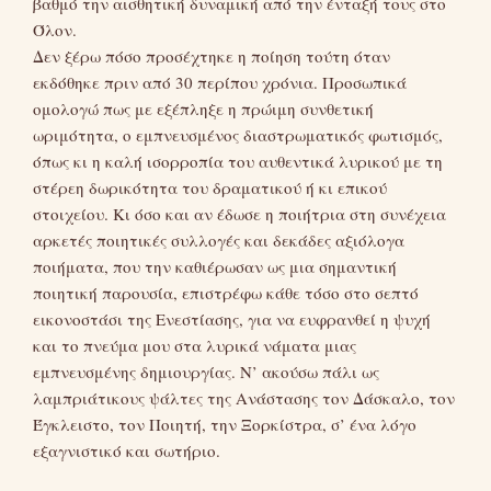
βαθμό την αισθητική δυναμική από την ένταξή τους στο
Όλον.
Δεν ξέρω πόσο προσέχτηκε η ποίηση τούτη όταν
εκδόθηκε πριν από 30 περίπου χρόνια. Προσωπικά
ομολογώ πως με εξέπληξε η πρώιμη συνθετική
ωριμότητα, ο εμπνευσμένος διαστρωματικός φωτισμός,
όπως κι η καλή ισορροπία του αυθεντικά λυρικού με τη
στέρεη δωρικότητα του δραματικού ή κι επικού
στοιχείου. Κι όσο και αν έδωσε η ποιήτρια στη συνέχεια
αρκετές ποιητικές συλλογές και δεκάδες αξιόλογα
ποιήματα, που την καθιέρωσαν ως μια σημαντική
ποιητική παρουσία, επιστρέφω κάθε τόσο στο σεπτό
εικονοστάσι της Ενεστίασης, για να ευφρανθεί η ψυχή
και το πνεύμα μου στα λυρικά νάματα μιας
εμπνευσμένης δημιουργίας. Ν’ ακούσω πάλι ως
λαμπριάτικους ψάλτες της Ανάστασης τον Δάσκαλο, τον
Έγκλειστο, τον Ποιητή, την Ξορκίστρα, σ’ ένα λόγο
εξαγνιστικό και σωτήριο.