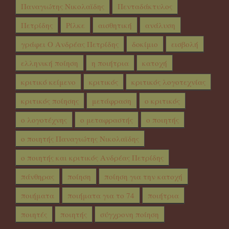
Παναγιώτης Νικολαϊδης
Πενταδάκτυλος
Πετρίδης
Ρίλκε
αισθητική
ανάλυση
γράφει Ο Ανδρέας Πετρίδης
δοκίμιο
εισβολή
ελληνική ποίηση
η ποιήτρια
κατοχή
κριτικό κείμενο
κριτικός
κριτικός λογοτεχνίας
κριτικός ποίησης
μετάφραση
ο κριτικός
ο λογοτέχνης
ο μεταφραστής
ο ποιητής
ο ποιητής Παναγιώτης Νικολαϊδης
ο ποιητής και κριτικός Ανδρέας Πετρίδης
πάνθηρας
ποίηση
ποίηση για την κατοχή
ποιήματα
ποιήματα για το 74
ποιήτρια
ποιητές
ποιητής
σύγχρονη ποίηση