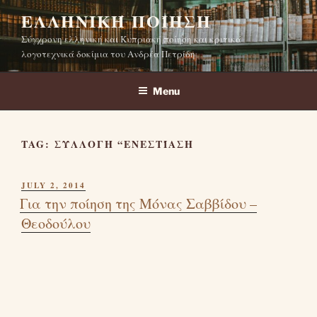
Skip
ΕΛΛΗΝΙΚΉ ΠΟΊΗΣΗ
to
Σύγχρονη ελληνική και Κυπριακή ποίηση και κριτικά
content
λογοτεχνικά δοκίμια του Ανδρέα Πετρίδη
Menu
TAG:
ΣΥΛΛΟΓΉ “ΕΝΕΣΤΊΑΣΗ
POSTED
JULY 2, 2014
ON
Για την ποίηση της Μόνας Σαββίδου –
Θεοδούλου