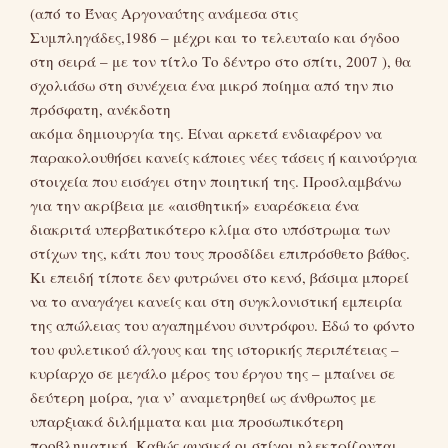
(από το Ένας Αργοναύτης ανάμεσα στις
Συμπληγάδες,1986 – μέχρι και το τελευταίο και όγδοο
στη σειρά – με τον τίτλο Το δέντρο στο σπίτι, 2007 ), θα
σχολιάσω στη συνέχεια ένα μικρό ποίημα από την πιο
πρόσφατη, ανέκδοτη
ακόμα δημιουργία της. Είναι αρκετά ενδιαφέρον να
παρακολουθήσει κανείς κάποιες νέες τάσεις ή καινούργια
στοιχεία που εισάγει στην ποιητική της. Προσλαμβάνω
για την ακρίβεια με «αισθητική» ευαρέσκεια ένα
διακριτά υπερβατικότερο κλίμα στο υπόστρωμα των
στίχων της, κάτι που τους προσδίδει επιπρόσθετο βάθος.
Κι επειδή τίποτε δεν φυτρώνει στο κενό, βάσιμα μπορεί
να το αναγάγει κανείς και στη συγκλονιστική εμπειρία
της απώλειας του αγαπημένου συντρόφου. Εδώ το φόντο
του φυλετικού άλγους και της ιστορικής περιπέτειας –
κυρίαρχο σε μεγάλο μέρος του έργου της – μπαίνει σε
δεύτερη μοίρα, για ν’ αναμετρηθεί ως άνθρωπος με
υπαρξιακά διλήμματα και μια προσωπικότερη
προβληματική. Καθώς φυσικά οι στίχοι ηλεκτρίζονται