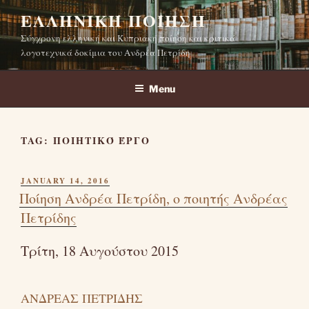
Skip
ΕΛΛΗΝΙΚΉ ΠΟΊΗΣΗ
to
Σύγχρονη ελληνική και Κυπριακή ποίηση και κριτικά
content
λογοτεχνικά δοκίμια του Ανδρέα Πετρίδη
Menu
TAG:
ΠΟΙΗΤΙΚΌ ΈΡΓΟ
POSTED
JANUARY 14, 2016
ON
Ποίηση Ανδρέα Πετρίδη, ο ποιητής Ανδρέας
Πετρίδης
Τρίτη, 18 Αυγούστου 2015
ΑΝΔΡΕΑΣ ΠΕΤΡΙΔΗΣ