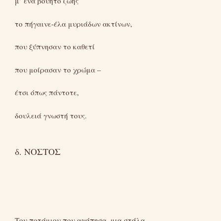
μ’ ένα βουητό ζωής
το πήγαινε-έλα μυριάδων ακτίνων,
που ξύπνησαν το καθετί
που μοίρασαν το χρώμα –
έτσι όπως πάντοτε,
δουλειά γνωστή τους.
δ. ΝΟΣΤΟΣ
Του ποτάμιου που αγάπησα, μια στάλα-