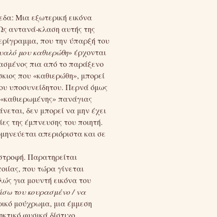
εδα: Μια εξωτερική εικόνα
 Ως αντανά-κλαση αυτής της
περίγραμμα, που την ύπαρξή του
μυαλό μου καθιερώθη
» έρχονται
ιασμένος πια από το παράξενο
σκιος που «καθιερώθη», μπορεί
 του υποσυνείδητου. Περνά όμως
ς «καθιερωμένης» πανάγιας
άνεται, δεν μπορεί να μην έχει
ες της έμπνευσης του ποιητή.
ρμηνεύεται απεριόριστα και σε
 στροφή. Παρατηρείται
οιίας, που τώρα γίνεται
πλώς για μουντή εικόνα του
πίσω του κουρασμένο / να
ρικό μούχρωμα, μια έμμεση
ηκτικό φυσικά δίστιχο