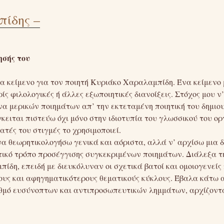
ίδης –
ησής του
α κείμενο για τον ποιητή Κυριάκο Χαραλαμπίδη. Ένα κείμενο μ
ς φιλολογικές ή άλλες εξωποιητικές διανοίξεις. Στόχος μου ν’
να μερικών ποιημάτων απ’ την εκτεταμένη ποιητική του δημι
γκειται πιστεύω όχι μόνο στην ιδιοτυπία του γλωσσικού του ο
ατές του στιγμές το χρησιμοποιεί.
να θεωρητικολογήσω γενικά και αόριστα, αλλά ν’ αρχίσω μια δ
τικό τρόπο προσέγγισης συγκεκριμένων ποιημάτων. Διάλεξα τ
δη, επειδή με διευκόλυναν οι σχετικά βατοί και ομοιογενείς π
ους και αφηγηματικότερους θεματικούς κύκλους. Έβαλα κάτω α
θμό ευσύνοπτων και αντιπροσωπευτικών λημμάτων, αρχίζοντα