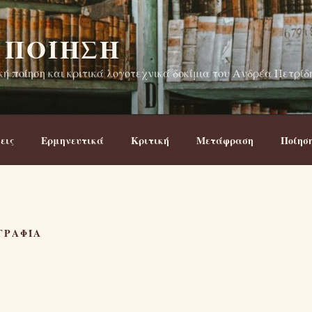
 ΠΟΊΗΣΗ
ή ποίηση και κριτικά λογοτεχνικά δοκίμια του Ανδρέα Πετρίδ
εις
Ερμηνευτικά
Κριτική
Μετάφραση
Ποίησ
ΓΡΑΦΊΑ