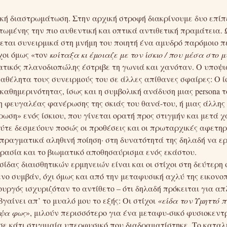
ική διαστρωμάτωση. Στην αρχική στροφή διακρίνουμε δυο επίπ
τωμένης την πιο αυθεντική και οπτικά αντιθετική πραμάτεια.
εται συνειρμικά στη μνήμη του ποιητή ένα αμυδρό παρόμοιο 
χοι όμως «τον
κοίταξα κι έμοιαζε με τον ίσκιο / που μέσα στο 
ματικός πλανοδιοπώλης έστριβε τη γωνιά και χανόταν. Ο υποψ
αθέλητα τους συνειρμούς του σε άλλες απίθανες σφαίρες: Ο ί
 καθημερινότητας, ίσως και η συμβολική ανάδυση μιας persona
ση φευγαλέας φανέρωσης της σκιάς του θανά-του, ή μιας άλλη
έρωση» ενός ίσκιου, που γίνεται ορατή προς στιγμήν και μετά χ
ύτε δεσμεύουν ποσώς οι προθέσεις και οι πρωταρχικές αφετηρί
 πραγματικά αληθινή ποίηση· στη δυνατότητά της δηλαδή να ε
ρασία και το βιωματικό αποθησαύρισμα ενός εκάστου.
ίδας διαισθητικών ερμηνειών είναι και οι στίχοι στη δεύτερη
ο συμβάν, όχι όμως και από την μεταφυσική αχλύ της εικονοπ
ουργός ισχυριζόταν το αντίθετο – ότι δηλαδή πρόκειται για α
βγαίνει απ’ το μυαλό μου το εξής: Οι στίχοι
«είδα τον Υμηττό 
αψα φως
», μιλούν περισσότερο για ένα μεταφυ-σικό φυσιοκεντ
σε κάτι στιγμιαία υπερφυσικό που διαδραματίστηκε. Το καταλ