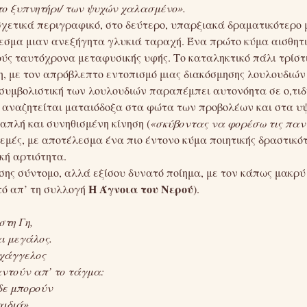
το ξυπνητήρι/
των ψυχών χαλασμένο».
χετικά περιγραφικό, στο δεύτερο, υπαρξιακά δραματικότερο 
εσμα μιαν ανεξήγητα γλυκιά ταραχή. Ένα πρώτο κύμα αισθητι
ούς ταυτόχρονα μεταφυσικής υφής. Το καταληκτικό πάλι τρίσ
η, με τον απρόβλεπτο εντοπισμό μιας διακόσμησης λουλουδιώ
 συμβολιστική των λουλουδιών παραπέμπει αυτονόητα σε ο,τιδ
να αναζητείται ματαιόδοξα στα φώτα των προβολέων και στα υ
απλή και συνηθισμένη κίνηση (
«σκύβοντας να φορέσω τις παν
ρεμές, με αποτέλεσμα ένα πιο έντονο κύμα ποιητικής δραστικό
κή αρτιότητα.
σης σύντομο, αλλά εξίσου δυνατό ποίημα, με τον κάπως μακρύ 
Η Άγνοια του Νερού
υτό απ’ τη συλλογή
).
στη Γη,
ι μεγάλος.
ρχάγγελος
αντούν απ’ το τάγμα:
δε μπορούν
ιδιά»,