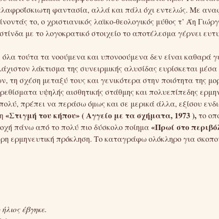
αλαφροΐσκιωτη φαντασία, αλλά και πάλι όχι εντελώς. Με ανα
ίνοντάς το, ο χριστιανικός λαϊκο-θεολογικός μύθος τ’ Άη Γιώρ
υστίνδα με το λογοκρατικό στοιχείο το αποτέλεσμα γέρνει ευ
όχι, όλα τούτα τα νοούμενα και υπονοούμενα δεν είναι καθαρά
χιστον λάκτισμα της συνειρμικής αλυσίδας ευρίσκεται μέσα 
ν, τη σχέση μεταξύ τους και γενικότερα στην ποιότητα της μορ
 ερεθίσματα υψηλής αισθητικής στάθμης και πολυεπίπεδης ερμη
ολύ, πρέπει να περάσω όμως και σε μερικά άλλα, εξίσου ενδ
«Στιγμή του κήπου»
( Αγγείο με τα σχήματα, 1973 ),
τη
το οπ
«Πρωί στο περιβό
σοχή πάνω από το πολύ πιο δύσκολο ποίημα
ερη ερμηνευτική πρόκληση. Το καταγράφω ολόκληρο για σκοπο
 ήλιος έβγηκε.