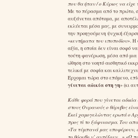
που θα ήταν / ο Κύριος να είχε 
Με το πέρασμα από το πρώτο, σ
αυξάνεται απότομα, με αποτέλ
εκλύεται μέσα μας, με συνειρμ
την προηγούμενη ψυχική έξαρσ
«
κεντήματα του υποποδίου
». Η
αξία, η οποία δεν είναι σοφό 
τούτη φανέρωση, μέσα από μια 
ώθηση στο νοητό αισθητικό εκκ
τελικά με σοφία και καλλιτεχνι
Έρχομαι τώρα στο επόμενο, επί
γίνεται αδικία στη γη
» (κι α
Κάθε φορά που γίνεται αδικία 
στους Ουρανούς ο θόρυβος είνα
Εκεί χαμογελώντας ερωτά ο Α
προς τί το ξάφνιασμα. Του απ
«Τα τύμπανά μας υποφέρουν, 
το θόρυβο ν’ αντέξουν…» «Ω πα