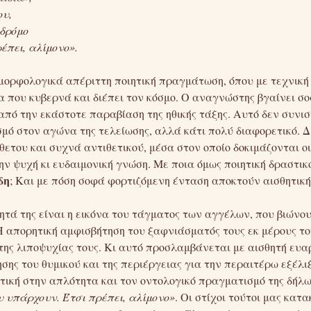
ου,
 δρόμο
έπει, αλίμονο».
 μορφολογικά απέριττη ποιητική πραγμάτωση, όπου με τεχνικ
ία που κυβερνά και διέπει τον κόσμο. Ο αναγνώστης βγαίνει σ
από την εκάστοτε παραβίαση της ηθικής τάξης. Αυτό δεν συνι
σμό στον αγώνα της τελείωσης, αλλά κάτι πολύ διαφορετικό. Δ
ετου και συχνά αντιθετικού, μέσα στον οποίο δοκιμάζονται οι
την ψυχή κι ευδαιμονική γνώση. Με ποια όμως ποιητική δραστ
δη
; Και με πόση σοφά φορτιζόμενη ένταση αποκτούν αισθητική
τά της είναι η εικόνα του τάγματος των αγγέλων, που βιώνο
 Η απορητική αμφισβήτηση του ξαφνιάσματός τους εκ μέρους τ
της λιποψυχίας τους. Κι αυτό προσλαμβάνεται με αισθητή ευα
σης του θυμικού και της περιέργειας για την περαιτέρω εξέλι
τική στην απλότητα και τον οντολογικό πραγματισμό της δήλ
υ υπάρχουν. Έτσι πρέπει, αλίμονο»
. Οι στίχοι τούτοι μας κα