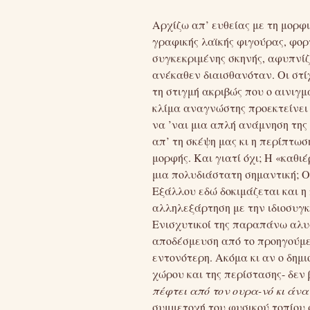
Αρχίζω απ’ ευθείας με τη μορφ
γραφικής λαϊκής φιγούρας, φορ
συγκεκριμένης σκηνής, αφυπνίζ
ανέκαθεν διαισθανόταν. Οι στί
τη στιγμή ακριβώς που ο αινιγ
κλίμα αναγνώστης προεκτείνει 
να ’ναι μια απλή ανάμνηση της
απ’ τη σκέψη μας κι η περίπτω
μορφής. Και γιατί όχι; Η «καθι
μια πολυδιάστατη σημαντική; Ο
Εξάλλου εδώ δοκιμάζεται και η
αλληλεξάρτηση με την ιδιοσυγκ
Ενισχυτικοί της παραπάνω αλυσ
αποδέσμευση από το προηγούμεν
εντονότερη. Ακόμα κι αν ο δημι
χώρου και της περίστασης- δεν 
πέφτει από τον ουρα-νό κι άν
συμμετοχή του φυσικού τοπίου 