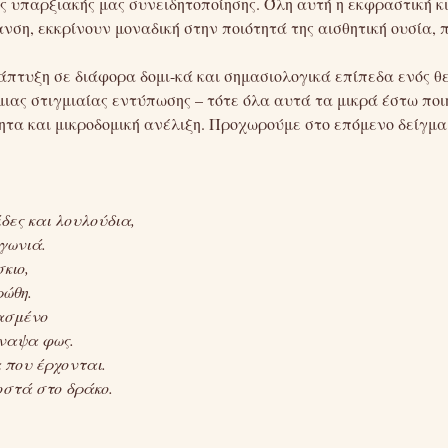
ς υπαρξιακής μας συνειδητοποίησης. Όλη αυτή η εκφραστική κι
ση, εκκρίνουν μοναδική στην ποιότητά της αισθητική ουσία, πο
νάπτυξη σε διάφορα δομι-κά και σημασιολογικά επίπεδα ενός θ
 μιας στιγμιαίας εντύπωσης – τότε όλα αυτά τα μικρά έστω πο
τα και μικροδομική ανέλιξη. Προχωρούμε στο επόμενο δείγμα
δες και λουλούδια,
 γωνιά.
σκιο,
ρώθη.
ρασμένο
άναψα φως.
 που έρχονται.
στά στο δράκο.