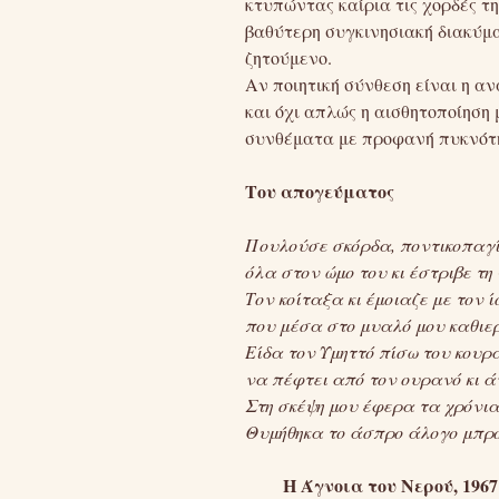
κτυπώντας καίρια τις χορδές τη
βαθύτερη συγκινησιακή διακύμαν
ζητούμενο.
Αν ποιητική σύνθεση είναι η α
και όχι απλώς η αισθητοποίηση
συνθέματα με προφανή πυκνότη
Του απογεύματος
Πουλούσε σκόρδα, ποντικοπαγί
όλα στον ώμο του κι έστριβε τη
Τον κοίταξα κι έμοιαζε με τον ί
που μέσα στο μυαλό μου καθιε
Είδα τον Υμηττό πίσω του κου
να πέφτει από τον ουρανό κι 
Στη σκέψη μου έφερα τα χρόνια
Θυμήθηκα το άσπρο άλογο μπρο
Η Άγνοια του Νερού, 1967