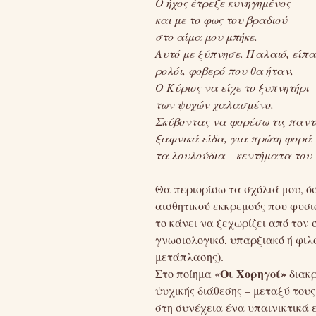
Ο ήχος έτρεξε κυνηγημένος
και με το φως του βραδιού
στο αίμα μου μπήκε.
Αυτό με ξύπνησε. Παλαιό, είπα
ρολόι, φοβερό που θα ήταν,
Ο Κύριος να είχε το ξυπνητήρι
των ψυχών χαλασμένο.
Σκύβοντας να φορέσω τις παντ
ξαφνικά είδα, για πρώτη φορά 
τα λουλούδια – κεντήματα του 
Θα περιορίσω τα σχόλιά μου, όσ
αισθητικού εκκρεμούς που φυσι
το κάνει να ξεχωρίζει από τον
γνωσιολογικό, υπαρξιακό ή φιλ
μετάπλασης).
Οι Χορηγοί»
Στο ποίημα «
διακρ
ψυχικής διάθεσης – μεταξύ τους
στη συνέχεια ένα υπαινικτικά 