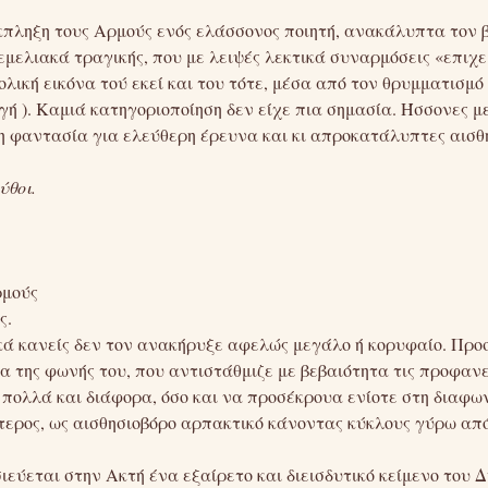
πληξη τους Αρμούς ενός ελάσσονος ποιητή, ανακάλυπτα τον β
εμελιακά τραγικής, που με λειψές λεκτικά συναρμόσεις «επιχ
λική εικόνα τού εκεί και του τότε, μέσα από τον θρυμματισμό
 ). Καμιά κατηγοριοποίηση δεν είχε πια σημασία. Ήσσονες με 
η φαντασία για ελεύθερη έρευνα και κι απροκατάλυπτες αισθη
ύθοι.
ρμούς
ς.
ά κανείς δεν τον ανακήρυξε αφελώς μεγάλο ή κορυφαίο. Προ
 της φωνής του, που αντιστάθμιζε με βεβαιότητα τις προφανεί
 πολλά και διάφορα, όσο και να προσέκρουα ενίοτε στη διαφων
ερος, ως αισθησιοβόρο αρπακτικό κάνοντας κύκλους γύρω από
εύεται στην Ακτή ένα εξαίρετο και διεισδυτικό κείμενο του Δ