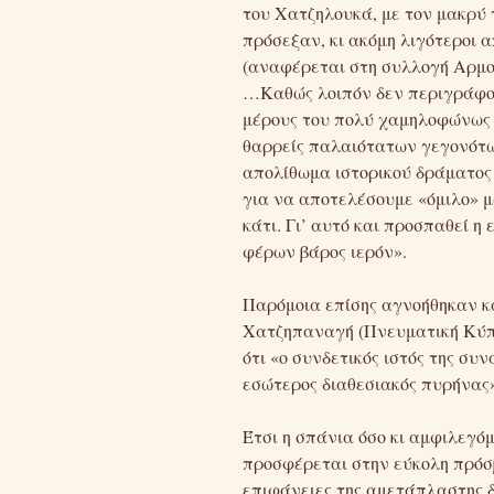
του Χατζηλουκά, με τον μακρύ 
πρόσεξαν, κι ακόμη λιγότεροι
(αναφέρεται στη συλλογή Αρμοί
…Καθώς λοιπόν δεν περιγράφον
μέρους του πολύ χαμηλοφώνως 
θαρρείς παλαιότατων γεγονότω
απολίθωμα ιστορικού δράματος 
για να αποτελέσουμε «όμιλο» μ
κάτι. Γι’ αυτό και προσπαθεί 
φέρων βάρος ιερόν».
Παρόμοια επίσης αγνοήθηκαν κα
Χατζηπαναγή (Πνευματική Κύπρο
ότι «ο συνδετικός ιστός της συ
εσώτερος διαθεσιακός πυρήνας
Έτσι η σπάνια όσο κι αμφιλεγό
προσφέρεται στην εύκολη πρόσβ
επιφάνειες της αμετάπλαστης 