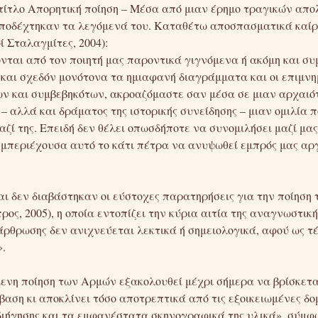
τίτλο Απορητική ποίηση – Μέσα από μιαν έρημο τραγικών απο
 αποδέχτηκαν τα λεγόμενά του. Καταθέτω αποσπασματικά καίρ
 Σταλαγμίτες, 2004):
ται από τον ποιητή μας παροντικά γιγνόμενα ή ακόμη και συ
και σχεδόν μονότονα τα ημιαφανή διαγράμματα και οι επιμνη
ν και συμβεβηκότων, ακροαζόμαστε σαν μέσα σε μιαν αρχαιό
– αλλά και δράματος της ιστορικής συνείδησης – μιαν ομιλία 
αζί της. Επειδή δεν θέλει οπωσδήποτε να συνομιλήσει μαζί μα
η εμπεριέχουσα αυτό το κάτι πέτρα να ανυψωθεί εμπρός μας α
ι δεν διαβάστηκαν οι εύστοχες παρατηρήσεις για την ποίηση
ς, 2005), η οποία εντοπίζει την κύρια αιτία της αναγνωστική
νάρθρωσης δεν ανιχνεύεται λεκτικά ή σημειολογικά, αφού ως τέ
».
μενη ποίηση των Αρμών εξακολουθεί μέχρι σήμερα να βρίσκετ
αση κι αποκλίνει τόσο αποτρεπτικά από τις εξοικειωμένες δομ
διήγησης και τα εμφανέστατα σκηνογραφικά της υλικά», σύμφ