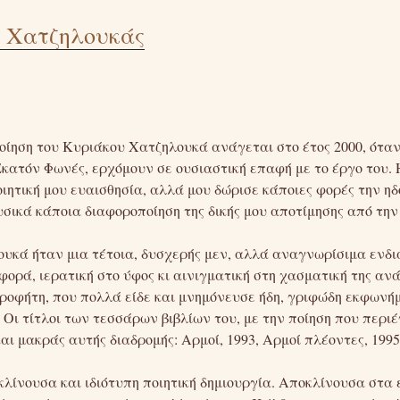
ς Χατζηλουκάς
οίηση του Κυριάκου Χατζηλουκά ανάγεται στο έτος 2000, ότα
Εκατόν Φωνές, ερχόμουν σε ουσιαστική επαφή με το έργο του. 
ιητική μου ευαισθησία, αλλά μου δώρισε κάποιες φορές την ηδο
σικά κάποια διαφοροποίηση της δικής μου αποτίμησης από την
ουκά ήταν μια τέτοια, δυσχερής μεν, αλλά αναγνωρίσιμα ενδ
ορά, ιερατική στο ύφος κι αινιγματική στη χασματική της αν
ροφήτη, που πολλά είδε και μνημόνευσε ήδη, γριφώδη εκφων
 Οι τίτλοι των τεσσάρων βιβλίων του, με την ποίηση που περι
αι μακράς αυτής διαδρομής: Αρμοί, 1993, Αρμοί πλέοντες, 1995
κλίνουσα και ιδιότυπη ποιητική δημιουργία. Αποκλίνουσα στα