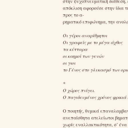
στην ψυχοπνευματική διάθεση, 
απόκλιση αφορούσε στην ίδια τ
προς το α-
ρηματικό επιφώνημα, την ανολο
Οι γύροι αναρίθμητοι
Οι γραφείς με το μέγα άχθος
τα κύτταρα
οι καημοί των γενών
οι γιοι
το Γένος στο γλυκασμό των ορ
*
Ο χώρος πνίγει.
Ο παγιδευμένος χρόνος φρικιά
Ο ποιητής, θυμικά επαναλαμβαν
ανεπαίσθητα ατελείωτοι βηματισ
χωρίς εναλλακτικότητα, σ’ ένα