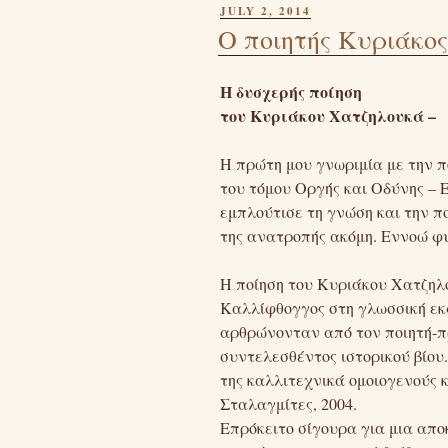
POSTED
JULY 2, 2014
ON
Ο ποιητής Κυριάκο
Η δυσχερής ποίηση
του Κυριάκου Χατζηλουκά –
Η πρώτη μου γνωριμία με την π
του τόμου Οργής και Οδύνης – 
εμπλούτισε τη γνώση και την πο
της ανατροπής ακόμη. Εννοώ φυ
Η ποίηση του Κυριάκου Χατζηλ
Καλλίφθογγος στη γλωσσική εκφ
αρθρώνονταν από τον ποιητή-π
συντελεσθέντος ιστορικού βίου.
της καλλιτεχνικά ομοιογενούς κ
Σταλαγμίτες, 2004.
Επρόκειτο σίγουρα για μια απο