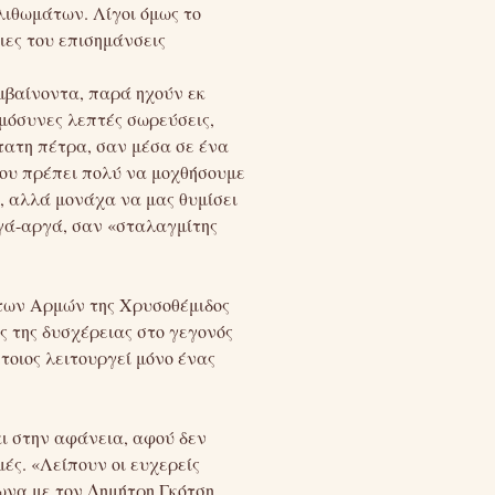
λιθωμάτων. Λίγοι όμως το
ιες του επισημάνσεις
μβαίνοντα, παρά ηχούν εκ
μόσυνες λεπτές σωρεύσεις,
τατη πέτρα, σαν μέσα σε ένα
που πρέπει πολύ να μοχθήσουμε
ς, αλλά μονάχα να μας θυμίσει
ργά-αργά, σαν «σταλαγμίτης
 των Αρμών της Χρυσοθέμιδος
ς της δυσχέρειας στο γεγονός
τοιος λειτουργεί μόνο ένας
αι στην αφάνεια, αφού δεν
ές. «Λείπουν οι ευχερείς
ωνα με τον Δημήτρη Γκότση.