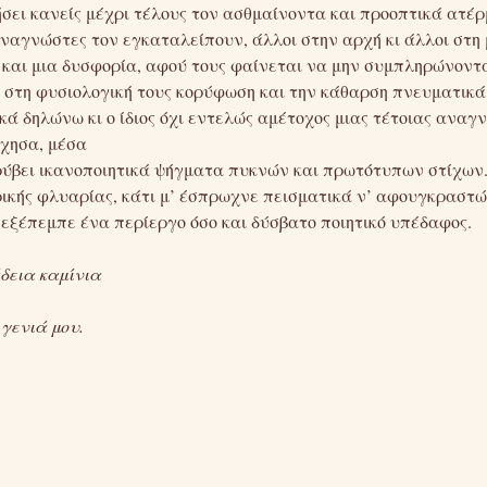
σει κανείς μέχρι τέλους τον ασθμαίνοντα και προοπτικά ατέ
ναγνώστες τον εγκαταλείπουν, άλλοι στην αρχή κι άλλοι στη 
και μια δυσφορία, αφού τους φαίνεται να μην συμπληρώνοντα
 στη φυσιολογική τους κορύφωση και την κάθαρση πνευματικά
ά δηλώνω κι ο ίδιος όχι εντελώς αμέτοχος μιας τέτοιας αναγ
ύχησα, μέσα
κρύβει ικανοποιητικά ψήγματα πυκνών και πρωτότυπων στίχων.
ρικής φλυαρίας, κάτι μ’ έσπρωχνε πεισματικά ν’ αφουγκραστ
εξέπεμπε ένα περίεργο όσο και δύσβατο ποιητικό υπέδαφος.
δεια καμίνια
γενιά μου.