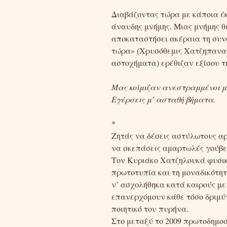
Διαβάζοντας τώρα με κάποια έκ
άναυδης μνήμης. Μιας μνήμης θ
αποκαταστήσει ακέραια τη συνο
τώρα» (Χρυσόθεμις Χατζηπαναγή
αστοχήματα) ερέθιζαν εξίσου τ
Μας κοίμιζαν ανεστραμμένοι μ
Εγέρσεις μ’ ασταθή βήματα.
*
Ζητάς να δέσεις αστύλωτους α
να σκεπάσεις αμαρτωλές γούβε
Τον Κυριάκο Χατζηλουκά φυσικ
πρωτοτυπία και τη μοναδικότητα
ν’ ασχολήθηκα κατά καιρούς με
επανερχόμουν κάθε τόσο δριμύτ
ποιητικό του πυρήνα.
Στο μεταξύ το 2009 πρωτοδημοσι