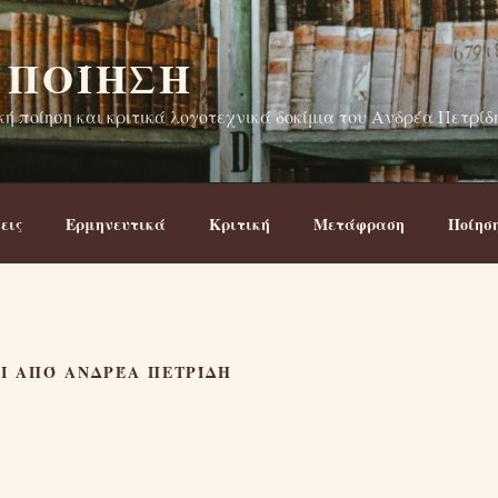
 ΠΟΊΗΣΗ
ή ποίηση και κριτικά λογοτεχνικά δοκίμια του Ανδρέα Πετρίδ
εις
Ερμηνευτικά
Κριτική
Μετάφραση
Ποίησ
Ι ΑΠΌ ΑΝΔΡΈΑ ΠΕΤΡΊΔΗ