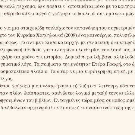
θε καλλιτέχνημα, δεν πρέπει ν’ αποτιμάται μόνο με το κριτήριο
ος αθόρυβα κάνει αργά ή γρήγορα τη δουλειά του, επανεκτιμών
ου για μια στοιχειώδη τουλάχιστον κατανόηση του συγκεκριμέν
 από τον Κυριάκο Χατζηλουκά (2009) ένα καινούργιο, πολυσέλι
 Χρωμόφως. Το αντιμετώπισα καταρχήν με σκεπτικισμό κι επιφύ
πολυφωνική σύνθεση για τον αγώνα ελευθερίας του λαού μας,
χώρο και χρόνο της ιστορίας. Δομικά περιελάμβανε αλληλοδι
γηματικό λόγο. Τα ποιήματα της ενότητας Ετέρα Γραφή, στο δε
σμοπολίτικο πλαίσιο. Τα διέκρινε μια ευρύτερη θεματική, με
άλγος.
τόπισε γρήγορα μια ενδιαφέρουσα εξέλιξη στη λειτουργικότητ
αν πλέον διάσπαρτες, ασύνδετες λογικά μεταξύ τους κι ελλει
ηγουμένων του βιβλίων. Ενταγμένες τώρα μέσα σε καθορισμέν
 συνέβαλλαν οργανικά στην κεντρική κι ενιαία ανάπτυξη της 