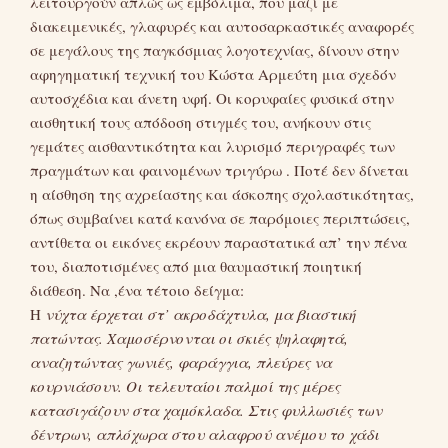
λειτουργούν απλώς ως εμβόλιμα, που μαζί με
διακειμενικές, γλαφυρές και αυτοσαρκαστικές αναφορές
σε μεγάλους της παγκόσμιας λογοτεχνίας, δίνουν στην
αφηγηματική τεχνική του Κώστα Αρμεύτη μια σχεδόν
αυτοσχέδια και άνετη υφή. Οι κορυφαίες φυσικά στην
αισθητική τους απόδοση στιγμές του, ανήκουν στις
γεμάτες αισθαντικότητα και λυρισμό περιγραφές των
πραγμάτων και φαινομένων τριγύρω . Ποτέ δεν δίνεται
η αίσθηση της αχρείαστης και άσκοπης σχολαστικότητας,
όπως συμβαίνει κατά κανόνα σε παρόμοιες περιπτώσεις,
αντίθετα οι εικόνες εκρέουν παραστατικά απ’ την πένα
του, διαποτισμένες από μια θαυμαστική ποιητική
διάθεση. Να ,ένα τέτοιο δείγμα:
Η
νύχτα έρχεται στ’ ακροδάχτυλα, μα βιαστική
πατώντας. Χαμοσέρνονται οι σκιές ψηλαφητά,
αναζητώντας γωνιές, φαράγγια, πλεύρες να
κουρνιάσουν. Οι τελευταίοι παλμοί της μέρες
κατασιγάζουν στα χαμόκλαδα. Στις φυλλωσιές των
δέντρων, απλόχωρα στου αλαφρού ανέμου το χάδι