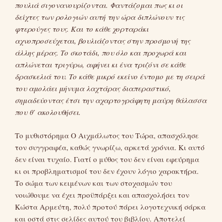
πουλιά σιγονανουρίζονται. Φαντάζομαι πως κι οι
δείχτες των ρολογιών αυτή την ώρα διπλώνουν τις
φτερούγες τους. Και το κάθε χορταράκι
αχνοπροσεύχεται, βουλιάζοντας στην προσμονή της
άλλης μέρας. Το σκοτάδι, που όλο και προχωρά και
απλώνεται τριγύρω, αφήνει κι ένα τριζόνι σε κάθε
δρασκελιά του. Το κάθε μικρό εκείνο έντομο με τη σειρά
του αμολάει μήνυμα λαχτάρας διαπεραστικό,
σημαδεύοντας έτσι την αχαρτογράφητη μαύρη θάλασσα
που θ’ ακολουθήσει.
Το μυθιστόρημα Ο Αιχμάλωτος του Τώρα, απασχόλησε
τον συγγραφέα, καθώς γνωρίζω, αρκετά χρόνια. Κι αυτό
δεν είναι τυχαίο. Γιατί ο μύθος του δεν είναι εφεύρημα
κι οι προβληματισμοί του δεν έχουν λόγιο χαρακτήρα.
Το σώμα των κειμένων και των στοχασμών του
νοιώθουμε να έχει προϋπάρξει και απασχολήσει τον
Κώστα Αρμεύτη, πολύ προτού πάρει λογοτεχνική σάρκα
και οστά στις σελίδες αυτού του βιβλίου. Αποτελεί