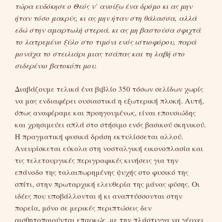
τώρα ευδόκησε ο Θεός ν’ ανοίξω ένα δρόμο κι ας μην
ήταν τόσο μακρύς, κι ας μην ήταν στη θάλασσα, αλλά
εδώ στην αμαρτωλή στεριά. κι ας μη βαστούσα σφιχτά
το λατρεμένο ξύλο στο τιμόνι ενός ιστιοφόρου, παρά
μονάχα το στειλιάρι μιας τσάπας και τη λαβή στο
σιδερένιο βατοκόπι μου.
Διαβάζουμε τελικά ένα βιβλίο 350 τόσων σελίδων χωρίς
να μας ενδιαφέρει ουσιαστικά η εξωτερική πλοκή. Αυτή,
όπως αναφέραμε και προηγουμένως, είναι επουσιώδης
και χρησιμεύει απλά στο στήσιμο ενός βασικού σκηνικού.
Η πραγματική φυσικά δράση εκτυλίσσεται αλλού.
Ανευρίσκεται εύκολα στη νοσταλγική εικονοπλασία και
τις τελετουργικές περιγραφικές κινήσεις για την
επάνοδο της ταλαιπωρημένης ψυχής στο φυσικό της
σπίτι, στην πρωταρχική ελευθερία της μάνας φύσης. Οι
ιδέες που υποβάλλονται ή κι αναπτύσσονται στην
πορεία, μόνο σε μερικές περιπτώσεις δεν
αισθητοποιούνται επαρκώς, με την πλάστιγγα να γέρνει