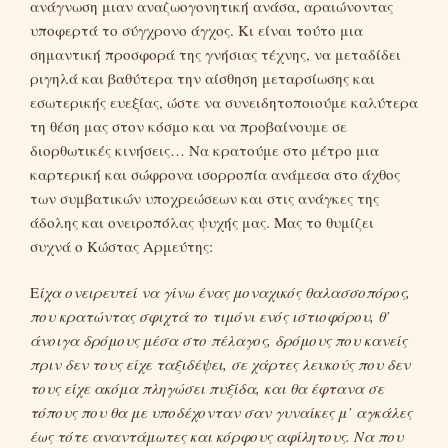
ανάγνωση μιαν αναζωογονητική ανάσα, αραιώνοντας
υποφερτά το σύγχρονο άγχος. Κι είναι τούτο μια
σημαντική προσφορά της γνήσιας τέχνης, να μεταδίδει
ριγηλά και βαθύτερα την αίσθηση μεταρσίωσης και
εσωτερικής ευεξίας, ώστε να συνειδητοποιούμε καλύτερα
τη θέση μας στον κόσμο και να προβαίνουμε σε
διορθωτικές κινήσεις… Να κρατούμε στο μέτρο μια
καρτερική και σώφρονα ισορροπία ανάμεσα στο άχθος
των συμβατικών υποχρεώσεων και στις ανάγκες της
άδολης και ονειροπόλας ψυχής μας. Μας το θυμίζει
συχνά ο Κώστας Αρμεύτης:
Ε
ίχα ονειρευτεί να γίνω ένας μοναχικός θαλασσοπόρος,
που κρατώντας σφιχτά το τιμόνι ενός ιστιοφόρου, θ’
άνοιγα δρόμους μέσα στο πέλαγος, δρόμους που κανείς
πριν δεν τους είχε ταξιδέψει, σε χάρτες λευκούς που δεν
τους είχε ακόμα πληγώσει πυξίδα, και θα έφτανα σε
τόπους που θα με υποδέχονταν σαν γυναίκες μ’ αγκάλες
έως τότε αναντάμωτες και κόρφους αφίλητους. Να που