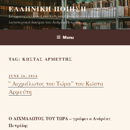
Skip
ΕΛΛΗΝΙΚΉ ΠΟΊΗΣΗ
to
Σύγχρονη ελληνική και Κυπριακή ποίηση και κριτικά
content
λογοτεχνικά δοκίμια του Ανδρέα Πετρίδη
Menu
TAG:
ΚΏΣΤΑΣ ΑΡΜΕΎΤΗΣ
POSTED
JUNE 26, 2014
ON
” Αιχμάλωτος του Τώρα” του Κώστα
Αρμεύτη
Ο ΑΙΧΜΑΛΩΤΟΣ ΤΟΥ ΤΩΡΑ – γράφει ο Ανδρέας
Πετρίδης