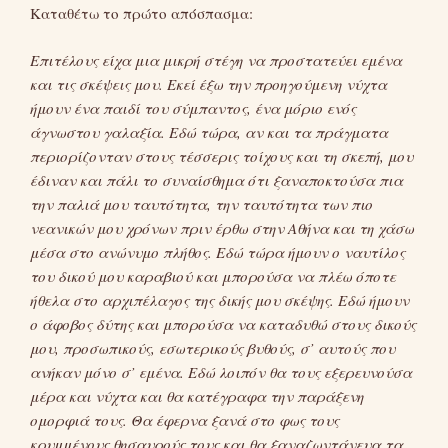
Καταθέτω το πρώτο απόσπασμα:
Επιτέλους είχα μια μικρή στέγη να προστατεύει εμένα
και τις σκέψεις μου. Εκεί έξω την προηγούμενη νύχτα
ήμουν ένα παιδί του σύμπαντος, ένα μόριο ενός
άγνωστου γαλαξία. Εδώ τώρα, αν και τα πράγματα
περιορίζονταν στους τέσσερις τοίχους και τη σκεπή, μου
έδιναν και πάλι το συναίσθημα ότι ξαναποκτούσα πια
την παλιά μου ταυτότητα, την ταυτότητα των πιο
νεανικών μου χρόνων πριν έρθω στην Αθήνα και τη χάσω
μέσα στο ανώνυμο πλήθος. Εδώ τώρα ήμουν ο ναυτίλος
του δικού μου καραβιού και μπορούσα να πλέω όποτε
ήθελα στο αρχιπέλαγος της δικής μου σκέψης. Εδώ ήμουν
ο άφοβος δύτης και μπορούσα να καταδυθώ στους δικούς
μου, προσωπικούς, εσωτερικούς βυθούς, σ’ αυτούς που
ανήκαν μόνο σ’ εμένα. Εδώ λοιπόν θα τους εξερευνούσα
μέρα και νύχτα και θα κατέγραφα την παράξενη
ομορφιά τους. Θα έφερνα ξανά στο φως τους
κρυμμένους θησαυρούς τους και θα ξαναζωντάνευα τα