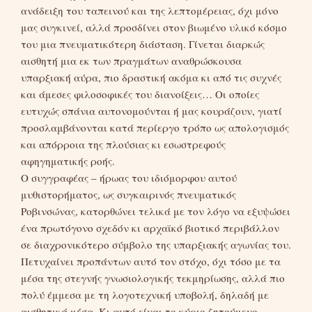
ανάδειξη του ταπεινού και της λεπτομέρειας, όχι μόνο
μας συγκινεί, αλλά προσδίνει στον βιωμένο υλικό κόσμο
του μια πνευματικότερη διάσταση. Γίνεται διαρκώς
αισθητή μια εκ των πραγμάτων αναθρώσκουσα
υπαρξιακή αύρα, πιο δραστική ακόμα κι από τις συχνές
και άμεσες φιλοσοφικές του διανοίξεις… Οι οποίες
ευτυχώς σπάνια αυτονομούνται ή μας κουράζουν, γιατί
προσλαμβάνονται κατά περίεργο τρόπο ως απολογισμός
και απόρροια της πλούσιας κι εσωστρεφούς
αφηγηματικής ροής.
Ο συγγραφέας – ήρωας του ιδιόμορφου αυτού
μυθιστορήματος, ως συγκαιρινός πνευματικός
Ροβινσώνας, κατορθώνει τελικά με τον λόγο να εξυψώσει
ένα πρωτόγονο σχεδόν κι αρχαϊκό βιοτικό περιβάλλον
σε διαχρονικότερο σύμβολο της υπαρξιακής αγωνίας του.
Πετυχαίνει προπάντων αυτό τον στόχο, όχι τόσο με τα
μέσα της στεγνής γνωσιολογικής τεκμηρίωσης, αλλά πιο
πολύ έμμεσα με τη λογοτεχνική υποβολή, δηλαδή με
αισθητικά μέσα. Κι αυτό είναι το κύριο ζητούμενο.