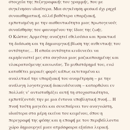
στοιχεία της πεζογραφικής του γραμμής, που με
συγκίνησαν ιδιαίτερα. Μια συγκίνηση φυσικά όχι ρηχά
συναισθηματική, αλλά βαθύτερα υπαρξιακή,
εμποτισμένη με την αισθαντικότητα μιας πρωτογενούς
συναίσθησης του φαινομένου της ίδιας της ζωής.
Ο Κώστας Αρμεύτης αναζητεί εθελούσια και πρακτικά
τη διάσωση και τη δημιουργική βίωση της αυθεντικής του
οντότητας… Η οποία οντότητα κινδυνεύει να
εκμηδενιστεί μες στα σαγόνια μιας μαζικοποιημένης και
υλοκρατούμενης κοινωνίας. Το μυθιστόρημά του, ενώ
καταθέτει μερικές φορές κάπως εκτεταμένα κι
αναλυτικά την υπαρξιακή του αναμέτρηση – με την
ανάλογη λογοτεχνική διακινδύνευση – κατορθώνει εν
πολλοίς ν’ αντισταθμίζει αυτή τη στοχαστικότητα,
εμποτίζοντάς την με μια έντονα υποβλητική πνοή… Η
πνοή τούτη μαγεύει και συνεπαίρνει τον αναγνώστη,
ιδιαίτερα στα μέρη εκείνα του κειμένου, όπου η
περιγραφή της φύσης και η επαφή με τον περιβάλλοντα
χώρο δημιουργεί μιαν ατμόσφαιρα εξαίσια λυρική.