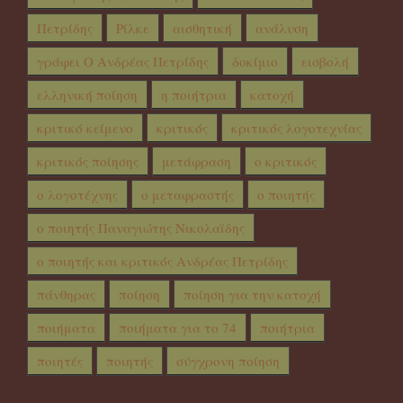
Πετρίδης
Ρίλκε
αισθητική
ανάλυση
γράφει Ο Ανδρέας Πετρίδης
δοκίμιο
εισβολή
ελληνική ποίηση
η ποιήτρια
κατοχή
κριτικό κείμενο
κριτικός
κριτικός λογοτεχνίας
κριτικός ποίησης
μετάφραση
ο κριτικός
ο λογοτέχνης
ο μεταφραστής
ο ποιητής
ο ποιητής Παναγιώτης Νικολαϊδης
ο ποιητής και κριτικός Ανδρέας Πετρίδης
πάνθηρας
ποίηση
ποίηση για την κατοχή
ποιήματα
ποιήματα για το 74
ποιήτρια
ποιητές
ποιητής
σύγχρονη ποίηση