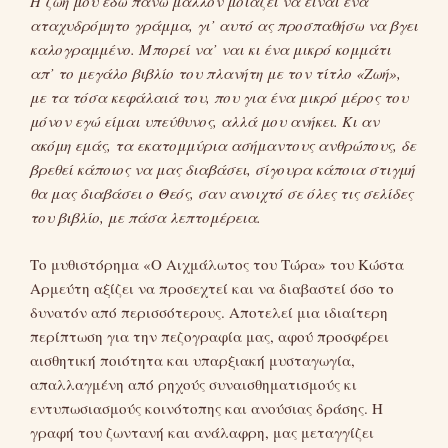
Η ζωή μου εδώ πάνω μάλλον μοιάζει να είναι ένα
αταχυδρόμητο γράμμα, γι’ αυτό ας προσπαθήσω να βγει
καλογραμμένο. Μπορεί να’ ναι κι ένα μικρό κομμάτι
απ’ το μεγάλο βιβλίο του πλανήτη με τον τίτλο «Ζωή»,
με τα τόσα κεφάλαιά του, που για ένα μικρό μέρος του
μόνον εγώ είμαι υπεύθυνος, αλλά μου ανήκει. Κι αν
ακόμη εμάς, τα εκατομμύρια ασήμαντους ανθρώπους, δε
βρεθεί κάποιος να μας διαβάσει, σίγουρα κάποια στιγμή
θα μας διαβάσει ο Θεός, σαν ανοιχτό σε όλες τις σελίδες
του βιβλίο, με πάσα λεπτομέρεια.
Το μυθιστόρημα «Ο Αιχμάλωτος του Τώρα» του Κώστα
Αρμεύτη αξίζει να προσεχτεί και να διαβαστεί όσο το
δυνατόν από περισσότερους. Αποτελεί μια ιδιαίτερη
περίπτωση για την πεζογραφία μας, αφού προσφέρει
αισθητική ποιότητα και υπαρξιακή μυσταγωγία,
απαλλαγμένη από ρηχούς συναισθηματισμούς κι
εντυπωσιασμούς κοινότοπης και ανούσιας δράσης. Η
γραφή του ζωντανή και ανάλαφρη, μας μεταγγίζει