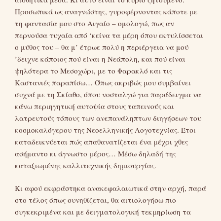
Προσωπικά ως αναγνώστης, γυροφέρνοντας κάποτε με
τη φαντασία μου στο Αιγαίο – ομολογώ, πως αν
περνούσα τυχαία από ‘κείνα τα μέρη όπου εκτυλίσσεται
ο μύθος του – θα μ’ έτρωε πολύ η περιέργεια να μού
’δειχνε κάποιος πού είναι η Νεάπολη, και πού είναι
ψηλότερα το Μεσοχώρι, με το Φαρακλό και τις
Καστανιές παραπίσω… Όπως ακριβώς μου συμβαίνει
συχνά με τη Σκίαθο, όπου νοσταλγώ για παράδειγμα να
κάνω περιηγητική αυτοψία στους ταπεινούς και
λατρευτούς τόπους των ανεπανάληπτων διηγήσεων του
κοσμοκαλόγερου της Νεοελληνικής Λογοτεχνίας. Έτσι
καταδεικνύεται πώς απαθανατίζεται ένα μέχρι χθες
ασήμαντο κι άγνωστο μέρος… Μέσω δηλαδή της
καταξιωμένης καλλιτεχνικής δημιουργίας.
Κι αφού εκφράστηκα ανακεφαλαιωτικά στην αρχή, παρά
στο τέλος όπως συνηθίζεται, θα αιτιολογήσω πιο
συγκεκριμένα και με δειγματολογική τεκμηρίωση τα