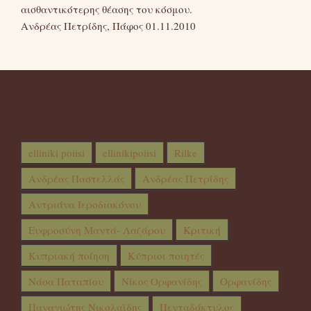
αισθαντικότερης θέασης του κόσμου.
Ανδρέας Πετρίδης, Πάφος 01.11.2010
TAGS
elliniki poiisi
ellinikipoiisi
Rilke
Ανδρέας Παστελλάς
Ανδρέας Πετρίδης
Αντριάνα Ιεροδιακόνου
Ευφροσύνη Μαντά- Λαζάρου
Κριτική
Κυπριακή ποίηση
Κύπριοι ποιητές
Νάσα Παταπίου
Νίκος Ορφανίδης
Ορφανίδης
Παναγιώτης Νικολαϊδης
Πενταδάκτυλος