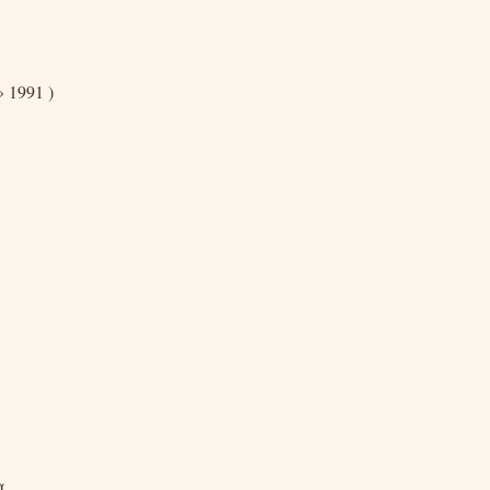
 1991 )
α