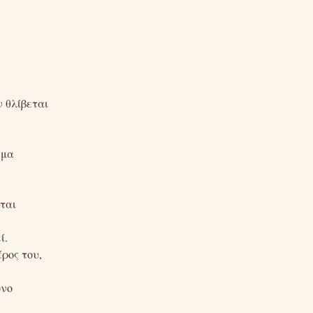
ν θλίβεται
σμα
εται
ί.
έρος του,
όνο