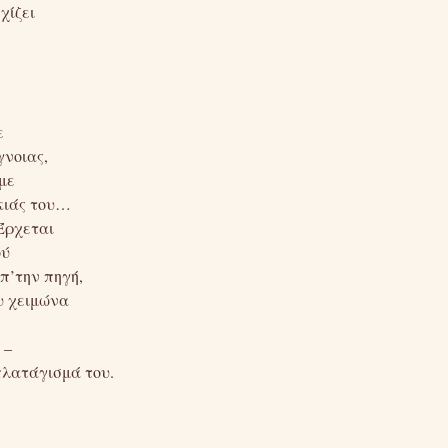
χίζει
ε
γνοιας,
με
σκιάς του…
 Έρχεται
ού
π’την πηγή,
ου χειμώνα
 –
πλατάγισμά του.