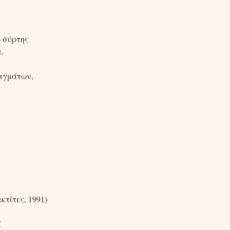
ο σύρτης
.
ς
αγμάτων,
κτίτες, 1991)
ί