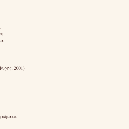
,
γη
ία.
Φυγής, 2001)
 χρώματα