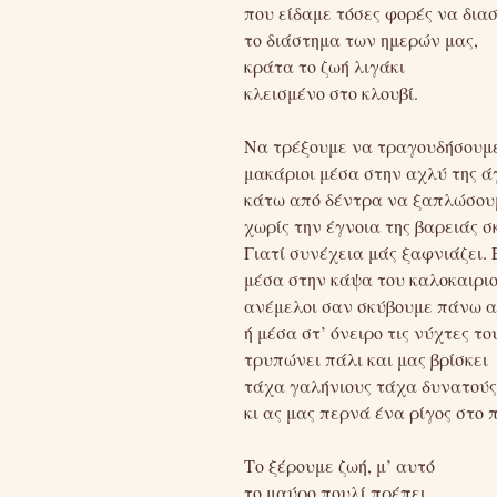
που είδαμε τόσες φορές να διασ
το διάστημα των ημερών μας,
κράτα το ζωή λιγάκι
κλεισμένο στο κλουβί.
Να τρέξουμε να τραγουδήσουμ
μακάριοι μέσα στην αχλύ της ά
κάτω από δέντρα να ξαπλώσου
χωρίς την έγνοια της βαρειάς 
Γιατί συνέχεια μάς ξαφνιάζει.
μέσα στην κάψα του καλοκαιρι
ανέμελοι σαν σκύβουμε πάνω α
ή μέσα στ’ όνειρο τις νύχτες τ
τρυπώνει πάλι και μας βρίσκει
τάχα γαλήνιους τάχα δυνατούς
κι ας μας περνά ένα ρίγος στο 
Το ξέρουμε ζωή, μ’ αυτό
το μαύρο πουλί πρέπει