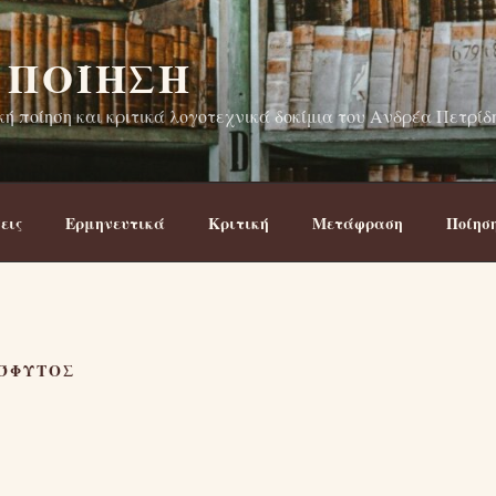
 ΠΟΊΗΣΗ
ή ποίηση και κριτικά λογοτεχνικά δοκίμια του Ανδρέα Πετρίδ
εις
Ερμηνευτικά
Κριτική
Μετάφραση
Ποίησ
ΕΌΦΥΤΟΣ