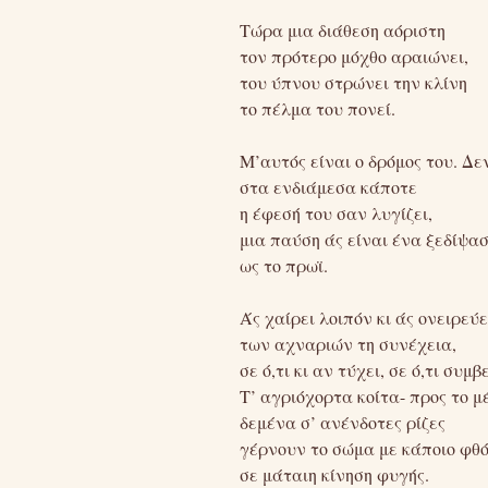
Τώρα μια διάθεση αόριστη
τον πρότερο μόχθο αραιώνει,
του ύπνου στρώνει την κλίνη
το πέλμα του πονεί.
Μ’αυτός είναι ο δρόμος του. Δε
στα ενδιάμεσα κάποτε
η έφεσή του σαν λυγίζει,
μια παύση άς είναι ένα ξεδίψα
ως το πρωϊ.
Άς χαίρει λοιπόν κι άς ονειρεύ
των αχναριών τη συνέχεια,
σε ό,τι κι αν τύχει, σε ό,τι συμβε
Τ’ αγριόχορτα κοίτα- προς το μ
δεμένα σ’ ανένδοτες ρίζες
γέρνουν το σώμα με κάποιο φθ
σε μάταιη κίνηση φυγής.