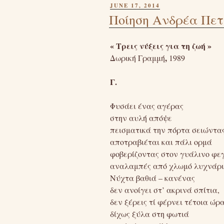
POSTED
JUNE 17, 2014
ON
Ποίηση Ανδρέα Πετ
« Τρεις νύξεις για τη ζωή »
,
Δωρική Γραμμή
1989
Γ.
Φυσάει ένας αγέρας
στην αυλή απόψε
πεισματικά την πόρτα σειώντας
αποτραβιέται και πάλι ορμά
φοβερίζοντας στον γυάλινο φε
αναλαμπές από χλωμό λυχνάρ
Νύχτα βαθιά – κανένας
δεν ανοίγει στ’ ακρινά σπίτια,
δεν ξέρεις τί φέρνει τέτοια ώρ
δίχως ξύλα στη φωτιά