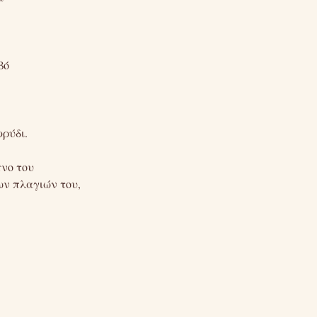
βό
φρύδι.
νο του
ων πλαγιών του,