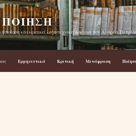
 ΠΟΊΗΣΗ
ή ποίηση και κριτικά λογοτεχνικά δοκίμια του Ανδρέα Πετρίδ
εις
Ερμηνευτικά
Κριτική
Μετάφραση
Ποίησ