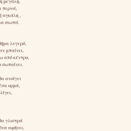
η μεγάλη,
α περνά,
ή αγκάλη ,
ια σιωπά.
βήμα λυγερό,
αν μπαίνει,
ρω από κέντρο,
ο σωπαίνει.
βα ανοίγει
έσα ορμά,
λίγει,
βα γλιστρά
όνα αφήνει,