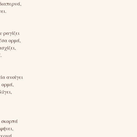
διαπερνά,
ει.
υ ραγίζει
έσα ορμά,
σχίζει,
.
ία ανοίγει
 ορμά,
ίγει,
.
ή σκορπά
φήνει,
περνά,