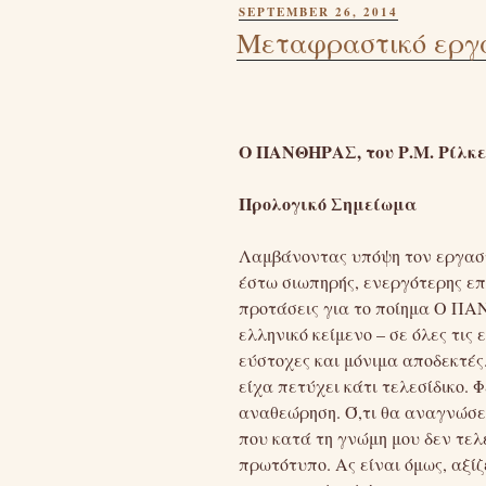
POSTED
SEPTEMBER 26, 2014
ON
Μεταφραστικό εργα
O ΠΑΝΘΗΡΑΣ, του Ρ.Μ. Ρίλκε
Προλογικό Σημείωμα
Λαμβάνοντας υπόψη τον εργαστη
έστω σιωπηρής, ενεργότερης ε
προτάσεις για το ποίημα Ο ΠΑΝ
ελληνικό κείμενο – σε όλες τις
εύστοχες και μόνιμα αποδεκτές
είχα πετύχει κάτι τελεσίδικο.
αναθεώρηση. Ό,τι θα αναγνώσετ
που κατά τη γνώμη μου δεν τελε
πρωτότυπο. Ας είναι όμως, αξίζ