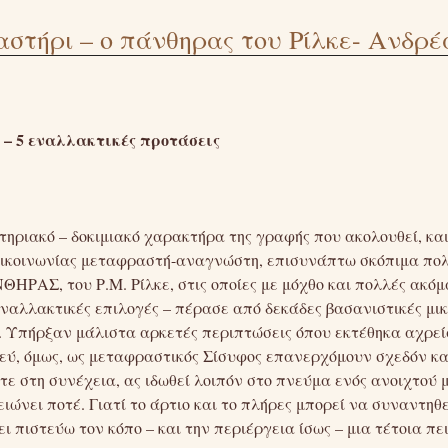
στήρι – ο πάνθηρας του Ρίλκε- Ανδρέ
 – 5 εναλλακτικές προτάσεις
ριακό – δοκιμιακό χαρακτήρα της γραφής που ακολουθεί, και
πικοινωνίας μεταφραστή-αναγνώστη, επισυνάπτω σκόπιμα πο
ΘΗΡΑΣ, του Ρ.Μ. Ρίλκε, στις οποίες με μόχθο και πολλές ακόμ
 εναλλακτικές επιλογές – πέρασε από δεκάδες βασανιστικές μι
. Υπήρξαν μάλιστα αρκετές περιπτώσεις όπου εκτέθηκα αχρεία
 Φεύ, όμως, ως μεταφραστικός Σίσυφος επανερχόμουν σχεδόν κ
ε στη συνέχεια, ας ιδωθεί λοιπόν στο πνεύμα ενός ανοιχτού
ιώνει ποτέ. Γιατί το άρτιο και το πλήρες μπορεί να συναντηθ
ει πιστεύω τον κόπο – και την περιέργεια ίσως – μια τέτοια π