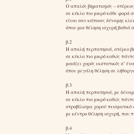
Ο απαλός βηματισμός – στέρεος
σε κύκλο πιο μικρό κάθε φορά σ
είναι σαν κάποιας δύναμης κλει
όπου μια θέληση ισχυρή βαθιά 
β.2
Η απαλή περπατησιά, στέρεο βή
σε κύκλο πιο μικρό καθώς πάντ
μοιάζει χορός εκστατικός σ’ ένα
όπου μεγάλη θέληση σε λήθαργ
β.3
Η απαλή περπατησιά, με δύναμη
σε κύκλο πιο μικρό καθώς πάντα
στροβίλισμα χορού πεισματικό 
με κέντρο θέληση ισχυρή, που π
β.4