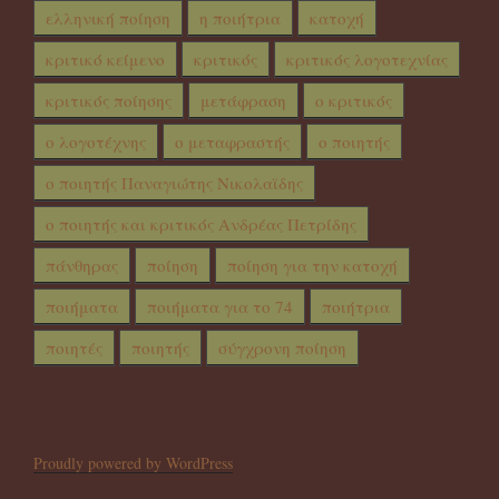
ελληνική ποίηση
η ποιήτρια
κατοχή
κριτικό κείμενο
κριτικός
κριτικός λογοτεχνίας
κριτικός ποίησης
μετάφραση
ο κριτικός
ο λογοτέχνης
ο μεταφραστής
ο ποιητής
ο ποιητής Παναγιώτης Νικολαϊδης
ο ποιητής και κριτικός Ανδρέας Πετρίδης
πάνθηρας
ποίηση
ποίηση για την κατοχή
ποιήματα
ποιήματα για το 74
ποιήτρια
ποιητές
ποιητής
σύγχρονη ποίηση
Proudly powered by WordPress