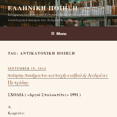
Skip
ΕΛΛΗΝΙΚΉ ΠΟΊΗΣΗ
to
Σύγχρονη ελληνική και Κυπριακή ποίηση και κριτικά
content
λογοτεχνικά δοκίμια του Ανδρέα Πετρίδη
Menu
TAG:
ΑΝΤΙΚΑΤΟΧΙΚΉ ΠΟΊΗΣΗ
POSTED
SEPTEMBER 19, 2014
ON
ποίηση-ποιήματα-κατοχή-εισβολή-Ανδρέας
Πετρίδης
ΣΧΟΛΙΑ ( «Αργοί Σταλακτίτες» 1991 )
Α.
Κωφεύεις