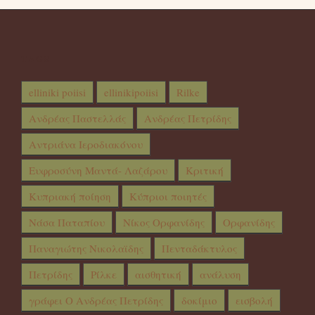
TAGS
elliniki poiisi
ellinikipoiisi
Rilke
Ανδρέας Παστελλάς
Ανδρέας Πετρίδης
Αντριάνα Ιεροδιακόνου
Ευφροσύνη Μαντά- Λαζάρου
Κριτική
Κυπριακή ποίηση
Κύπριοι ποιητές
Νάσα Παταπίου
Νίκος Ορφανίδης
Ορφανίδης
Παναγιώτης Νικολαϊδης
Πενταδάκτυλος
Πετρίδης
Ρίλκε
αισθητική
ανάλυση
γράφει Ο Ανδρέας Πετρίδης
δοκίμιο
εισβολή