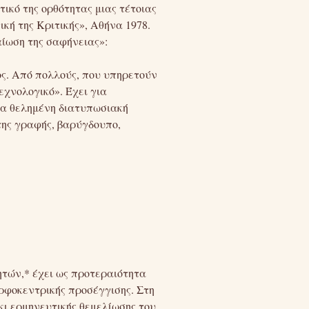
ικό της ορθότητας μιας τέτοιας
ική της Κριτικής», Αθήνα 1978.
ίωση της σαφήνειας»:
ος. Από πολλούς, που υπηρετούν
εχνολογικό». Έχει για
ια θελημένη διατυπωσιακή
 της γραφής, βαρύγδουπο,
ητών,* έχει ως προτεραιότητα
ρφοκεντρικής προσέγγισης. Στη
 κι ερμηνευτικής θεμελίωσης του