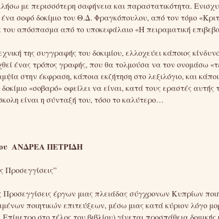
μιλήσω με περισσότερη σαφήνεια και παραστατικότητα. Ενισχυτ
 ένα σοφό δοκίμιο του Θ.Δ. Φραγκόπουλου, από τον τόμο «Κριτ
α του απόσπασμα από το υποκεφάλαιο «Η πειραματική επιβεβα
χνική της συγγραφής του δοκιμίου, ελλοχεύει κάποιος κίνδυν
χθεί ένας τρόπος γραφής, που θα τολμούσα να τον ονομάσω «τ
μψία στην έκφραση, κάποια εκζήτηση στο λεξιλόγιο, και κάπο
 δοκίμιο «σοβαρό» οφείλει να είναι, κατά τους εραστές αυτής
ύσκολη είναι η σύνταξή του, τόσο το καλύτερο…
ου ΑΝΔΡΕΑ ΠΕΤΡΙΔΗ
ές Προσεγγίσεις”
κές Προσεγγίσεις έργων μιας πλειάδας σύγχρονων Κυπρίων ποι
ιμένων ποιητικών επιτεύξεων, μέσω μιας κατά κύριον λόγο μο
ε Επίμετρο στο τέλος του βιβλίου) γίνεται προσπάθεια δομικής