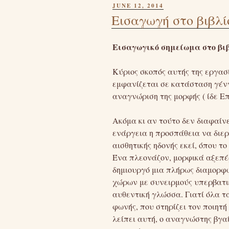
POSTED
JUNE 12, 2014
ON
Εισαγωγή στο βιβλί
Εισαγωγικό σημείωμα στο β
Κύριος σκοπός αυτής της εργασί
εμφανίζεται σε κατάσταση γέννα
αναγνώριση της μορφής ( ίδε Επί
Ακόμα κι αν τούτο δεν διαφαίν
ενάργεια η προσπάθεια να διερ
αισθητικής ηδονής εκεί, όπου τ
Ένα πλεονάζον, μορφικά αξεπέ
δημιουργό μια πλήρως διαμορφω
χώρων με συνειρμούς υπερβατι
αυθεντική γλώσσα. Γιατί όλα τα
φωνής, που στηρίζει τον ποιητή
λείπει αυτή, ο αναγνώστης βγαί