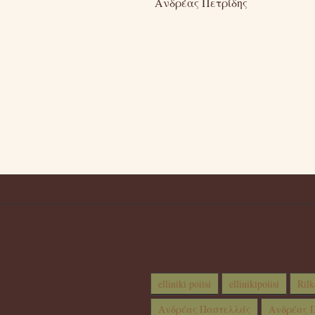
Ανδρέας Πετρίδης
TAGS
elliniki poiisi
ellinikipoiisi
Rilk
Ανδρέας Παστελλάς
Ανδρέας Π