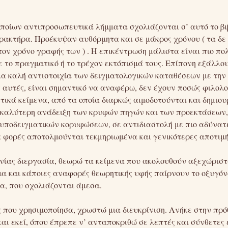
οποίων αντιπροσωπευτικά λήμματα σχολιάζονται σ’ αυτό το βι
ρακτήρα. Προέκυψαν αυθόρμητα και σε μάκρος χρόνου ( τα δε
ον χρόνο γραφής των ) . Η επικέντρωση μάλιστα είναι πιο π
 το πραγματικό ή το τρέχον εκτόπισμά τους. Επίπονη εξάλλου
ια καλή αντιστοιχία των δειγματολογικών καταθέσεων με την
 αυτές, είναι σημαντικό να αναφέρω, δεν έχουν ποσώς φιλολ
ητικά κείμενα, από τα οποία διαρκώς αιμοδοτούνται και δημιο
 καλύτερη ανάδειξη των κρυφών πηγών και των προεκτάσεων,
 υποδειγματικών κορυφώσεων, σε αντιδιαστολή με πιο αδύνατ
 φορές αποτολμούνται τεκμηριωμένα και γενικότερες αποτιμή
ωνίας διεργασία, θεωρώ τα κείμενα που ακολουθούν αξεχώριστ
α και κάποιες αναφορές θεωρητικής υφής παίρνουν το οξυγόνο
α, που σχολιάζονται άμεσα.
 που χρησιμοποίησα, χρωστώ μια διευκρίνιση. Ανήκε στην πρ
αι εκεί, όπου έπρεπε ν’ ανταποκριθώ σε λεπτές και σύνθετες 