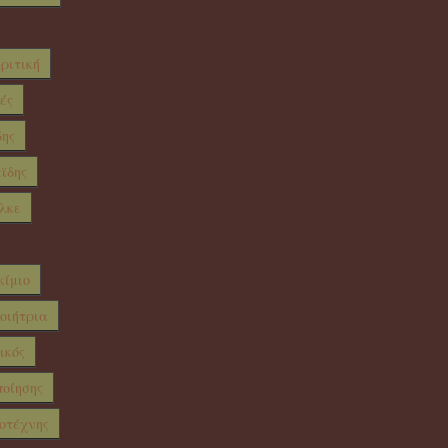
ριτική
ές
δης
ϊδης
λκε
κίμιο
ποιήτρια
ικός
ποίησης
οτέχνης