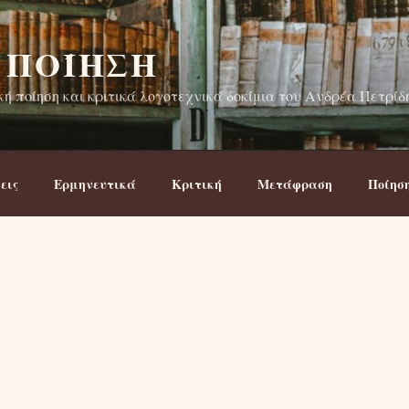
 ΠΟΊΗΣΗ
ή ποίηση και κριτικά λογοτεχνικά δοκίμια του Ανδρέα Πετρίδ
εις
Ερμηνευτικά
Κριτική
Μετάφραση
Ποίησ