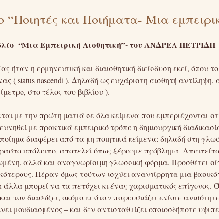
ο “Ποιητές και Ποιήματα- Μια εμπειρι
ιβλίο “Μια Εμπειρική Αισθητική”- του ΑΝΔΡΕΑ ΠΕΤΡΙΔΗ
ας ήταν η ερμηνευτική και διαισθητική διείσδυση εκεί, όπου τ
ς ( status nascendi ). Δηλαδή ως ευχάριστη αισθητή αντίληψη
μετρο, στο τέλος του βιβλίου ).
εται με την πρώτη ματιά σε όλα κείμενα που εμπεριέχονται στ
ευνηθεί με πρακτικά εμπειρικό τρόπο η δημιουργική διαδικασ
ο ποίημα διαφέρει από τα μη ποιητικά κείμενα: δηλαδή στη γλω
ραστο υπόλοιπο, αποτελεί όπως ξέρουμε πρόβλημα. Απαιτείτα
μένη, αλλά και αναγνωρίσιμη γλωσσική φόρμα. Προσθέτει σίγ
κότερους. Πέραν όμως τούτων ισχύει αναντίρρητα μια βασικό
 άλλα μπορεί να τα πετύχει κι ένας χαρισματικός επίγονος. Ό
 και τον διασώζει, ακόμα κι όταν παρουσιάζει ενίοτε ανισότητ
νει μουδιασμένος – και δεν αντισταθμίζει οποιοσδήποτε υψιπ