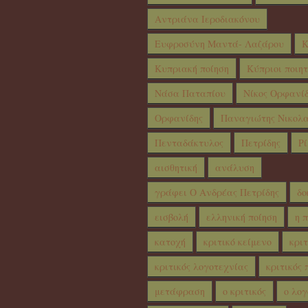
Αντριάνα Ιεροδιακόνου
Ευφροσύνη Μαντά- Λαζάρου
Κ
Κυπριακή ποίηση
Κύπριοι ποιητ
Νάσα Παταπίου
Νίκος Ορφανί
Ορφανίδης
Παναγιώτης Νικολα
Πενταδάκτυλος
Πετρίδης
Ρί
αισθητική
ανάλυση
γράφει Ο Ανδρέας Πετρίδης
δο
εισβολή
ελληνική ποίηση
η 
κατοχή
κριτικό κείμενο
κριτ
κριτικός λογοτεχνίας
κριτικός 
μετάφραση
ο κριτικός
ο λογ