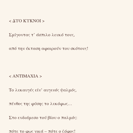
< ΔΥΟ ΚΥΚΝΟΙ >
Σμίγοντας τ’ άσπιλο λευκό τους,
από την έκταση αφαιρούν του σκότους!
< ΑΝΤΙΜΑΧΙΑ >
Το λυκαυγές είν’ αυγινός ψαλμός,
πένθος της φύσης το λυκόφως…
Στο ενδιάμεσο τού βίου ο παλμός:
πότε το φως νικά – πότε ο ζόφος!