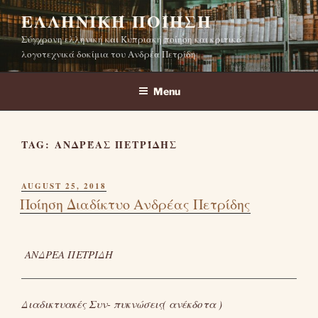
Skip
ΕΛΛΗΝΙΚΉ ΠΟΊΗΣΗ
to
Σύγχρονη ελληνική και Κυπριακή ποίηση και κριτικά
content
λογοτεχνικά δοκίμια του Ανδρέα Πετρίδη
Menu
TAG:
ΑΝΔΡΈΑΣ ΠΕΤΡΊΔΗΣ
POSTED
AUGUST 25, 2018
ON
Ποίηση Διαδίκτυο Ανδρέας Πετρίδης
ΑΝΔΡΕΑ ΠΕΤΡΙΔΗ
Διαδικτυακές Συν- πυκνώσεις( ανέκδοτα )