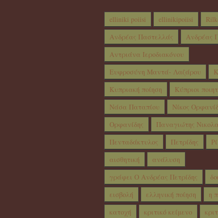
elliniki poiisi
ellinikipoiisi
Rilk
Ανδρέας Παστελλάς
Ανδρέας Π
Αντριάνα Ιεροδιακόνου
Ευφροσύνη Μαντά- Λαζάρου
Κ
Κυπριακή ποίηση
Κύπριοι ποιητ
Νάσα Παταπίου
Νίκος Ορφανί
Ορφανίδης
Παναγιώτης Νικολα
Πενταδάκτυλος
Πετρίδης
Ρί
αισθητική
ανάλυση
γράφει Ο Ανδρέας Πετρίδης
δο
εισβολή
ελληνική ποίηση
η 
κατοχή
κριτικό κείμενο
κριτ