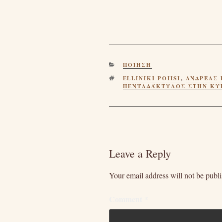
CATEGORIES
ΠΟΊΗΣΗ
TAGS
ELLINIKI POIISI
,
ΑΝΔΡΈΑΣ 
ΠΕΝΤΑΔΆΚΤΥΛΟΣ ΣΤΗΝ ΚΥ
Leave a Reply
Your email address will not be publ
Comment
*