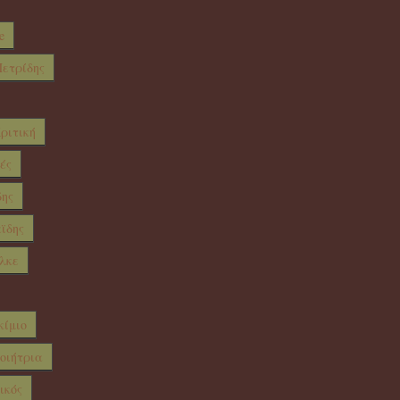
e
ετρίδης
ριτική
ές
δης
ϊδης
λκε
κίμιο
ποιήτρια
ικός