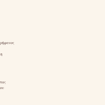
ερήφανος
μη
τας
του