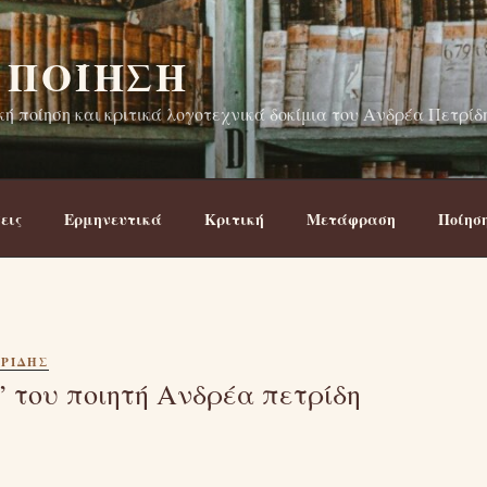
 ΠΟΊΗΣΗ
ή ποίηση και κριτικά λογοτεχνικά δοκίμια του Ανδρέα Πετρίδ
εις
Ερμηνευτικά
Κριτική
Μετάφραση
Ποίησ
ΡΊΔΗΣ
 του ποιητή Ανδρέα πετρίδη